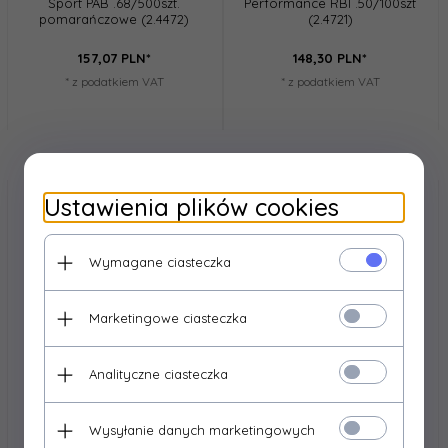
Sport PAB .68/500szt.
Performance RBI .50/100szt
pomarańczowe (2.4472)
(2.4721)
157,
07
PLN*
148,
30
PLN*
* z podatkiem VAT
* z podatkiem VAT
Ustawienia plików cookies
Wymagane ciasteczka
Marketingowe ciasteczka
Analityczne ciasteczka
UMAREX
UMAREX
Umarex - Kule gumowe T4E
Umarex - Kule gumowe T4E
Wysyłanie danych marketingowych
Practice RUB .50/500szt.
Practice RUB .50/100szt.