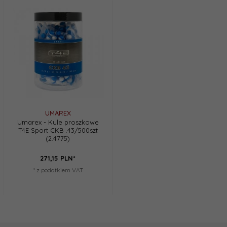
UMAREX
Umarex - Kule proszkowe
T4E Sport CKB .43/500szt
(2.4775)
271,
15
PLN*
* z podatkiem VAT