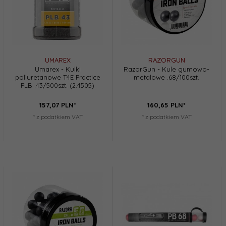
UMAREX
RAZORGUN
Umarex - Kulki
RazorGun - Kule gumowo-
poliuretanowe T4E Practice
metalowe .68/100szt.
PLB .43/500szt. (2.4505)
157,
07
PLN*
160,
65
PLN*
* z podatkiem VAT
* z podatkiem VAT