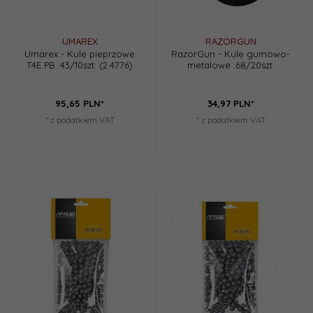
UMAREX
RAZORGUN
Umarex - Kule pieprzowe
RazorGun - Kule gumowo-
T4E PB .43/10szt. (2.4776)
metalowe .68/20szt.
95,
65
PLN*
34,
97
PLN*
* z podatkiem VAT
* z podatkiem VAT