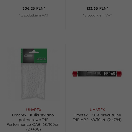
306,
25
PLN*
133,
65
PLN*
* z podatkiem VAT
* z podatkiem VAT
UMAREX
UMAREX
Umarex - Kulki szklano-
Umatex - Kule precyzyjne
polimerowe T4E
T4E MBP .68/10szt. (2.4794)
Performance QAB .68/100szt.
(2.4498)