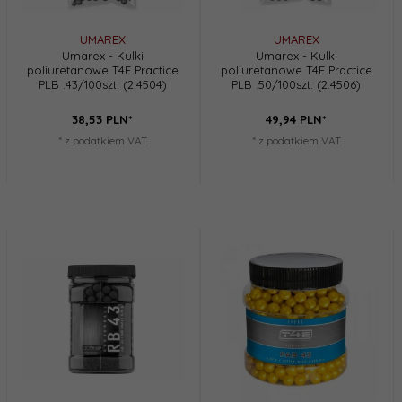
UMAREX
UMAREX
Umarex - Kulki
Umarex - Kulki
poliuretanowe T4E Practice
poliuretanowe T4E Practice
PLB .43/100szt. (2.4504)
PLB .50/100szt. (2.4506)
38,
53
PLN*
49,
94
PLN*
* z podatkiem VAT
* z podatkiem VAT