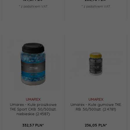
* z podatkiem VAT
* z podatkiem VAT
UMAREX
UMAREX
Umarex - Kule proszkowe
Umarex - Kule gumowe T4E
T4E Sport CKB .50/500szt.
RB .50/500szt. (2.4781)
niebieskie (2.4587)
332,
57
PLN*
236,
05
PLN*