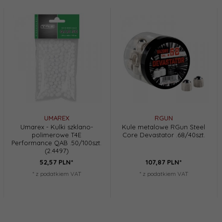
UMAREX
RGUN
Umarex - Kulki szklano-
Kule metalowe RGun Steel
polimerowe T4E
Core Devastator .68/40szt.
Performance QAB .50/100szt.
(2.4497)
52,
57
PLN*
107,
87
PLN*
* z podatkiem VAT
* z podatkiem VAT