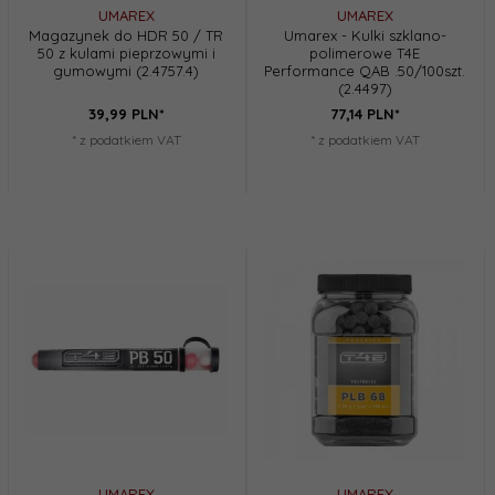
UMAREX
UMAREX
Magazynek do HDR 50 / TR
Umarex - Kulki szklano-
50 z kulami pieprzowymi i
polimerowe T4E
gumowymi (2.4757.4)
Performance QAB .50/100szt.
(2.4497)
39,
99
PLN*
77,
14
PLN*
* z podatkiem VAT
* z podatkiem VAT
UMAREX
UMAREX