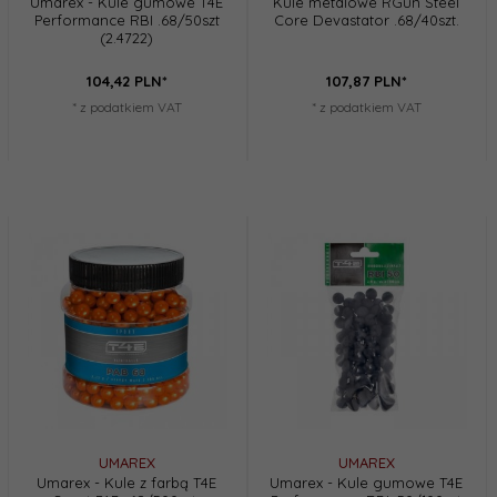
Umarex - Kule gumowe T4E
Kule metalowe RGun Steel
Performance RBI .68/50szt
Core Devastator .68/40szt.
(2.4722)
104,
42
PLN*
107,
87
PLN*
* z podatkiem VAT
* z podatkiem VAT
UMAREX
UMAREX
Umarex - Kule z farbą T4E
Umarex - Kule gumowe T4E