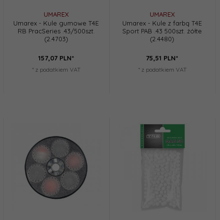
UMAREX
UMAREX
Umarex - Kule gumowe T4E
Umarex - Kule z farbą T4E
RB PracSeries .43/500szt.
Sport PAB .43 500szt. żółte
(2.4703)
(2.4480)
157,
07
PLN*
75,
51
PLN*
* z podatkiem VAT
* z podatkiem VAT