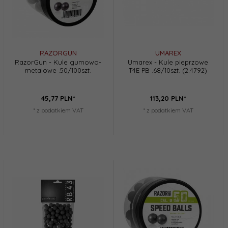
RAZORGUN
UMAREX
RazorGun - Kule gumowo-
Umarex - Kule pieprzowe
metalowe .50/100szt.
T4E PB .68/10szt. (2.4792)
45,
77
PLN*
113,
20
PLN*
* z podatkiem VAT
* z podatkiem VAT