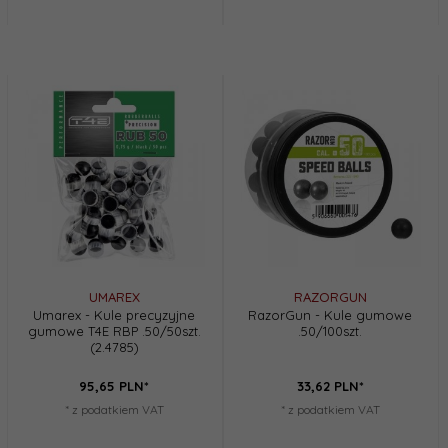
UMAREX
RAZORGUN
Umarex - Kule precyzyjne
RazorGun - Kule gumowe
gumowe T4E RBP .50/50szt.
.50/100szt.
(2.4785)
95,
65
PLN*
33,
62
PLN*
* z podatkiem VAT
* z podatkiem VAT