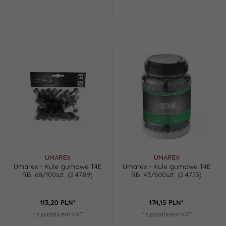
UMAREX
UMAREX
Umarex - Kule gumowe T4E
Umarex - Kule gumowe T4E
RB .68/100szt. (2.4789)
RB .43/500szt. (2.4773)
113,
20
PLN*
174,
15
PLN*
* z podatkiem VAT
* z podatkiem VAT