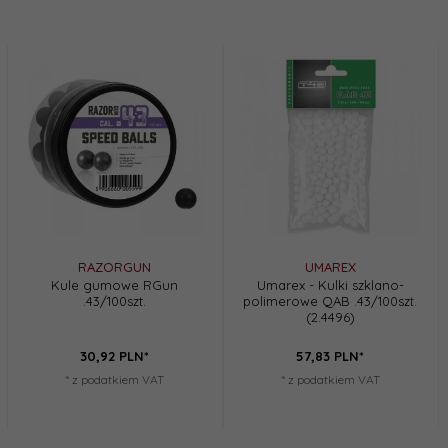
RAZORGUN
UMAREX
Kule gumowe RGun
Umarex - Kulki szklano-
.43/100szt.
polimerowe QAB .43/100szt.
(2.4496)
30,
92
PLN*
57,
83
PLN*
* z podatkiem VAT
* z podatkiem VAT