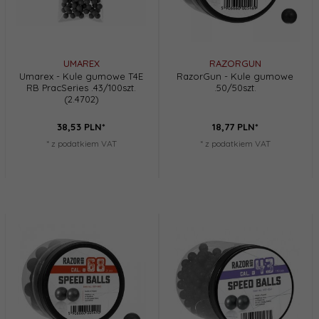
UMAREX
RAZORGUN
Umarex - Kule gumowe T4E
RazorGun - Kule gumowe
RB PracSeries .43/100szt.
.50/50szt.
(2.4702)
38,
53
PLN*
18,
77
PLN*
* z podatkiem VAT
* z podatkiem VAT