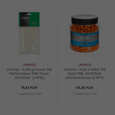
UMAREX
UMAREX
Umarex - Kulki gumowe T4E
Umarex - Kule z farbą T4E
Performance TRB Tracer
Sport PAB .50/500szt.
.50/100szt. (2.4492)
pomarańczowe (2.4471)
73,
63
PLN*
113,
20
PLN*
* z podatkiem VAT
* z podatkiem VAT