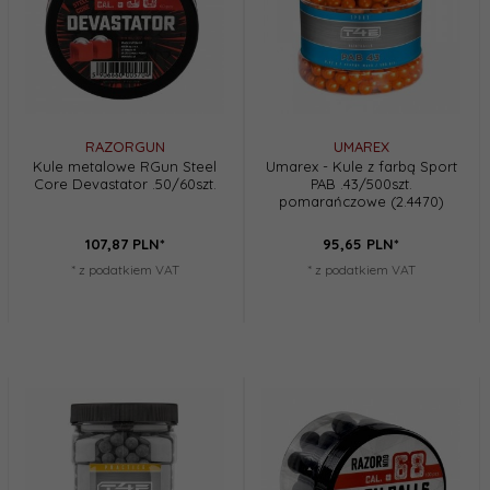
RAZORGUN
UMAREX
Kule metalowe RGun Steel
Umarex - Kule z farbą Sport
Core Devastator .50/60szt.
PAB .43/500szt.
pomarańczowe (2.4470)
107,
87
PLN*
95,
65
PLN*
* z podatkiem VAT
* z podatkiem VAT