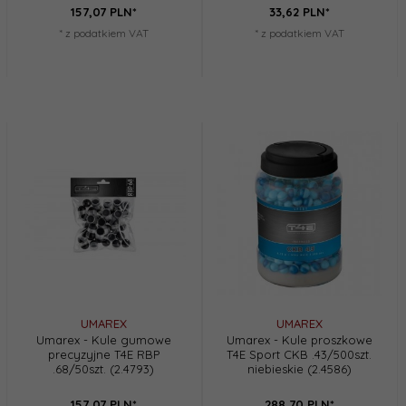
157,
07
PLN*
33,
62
PLN*
* z podatkiem VAT
* z podatkiem VAT
UMAREX
UMAREX
Umarex - Kule gumowe
Umarex - Kule proszkowe
precyzyjne T4E RBP
T4E Sport CKB .43/500szt.
.68/50szt. (2.4793)
niebieskie (2.4586)
157,
07
PLN*
288,
70
PLN*