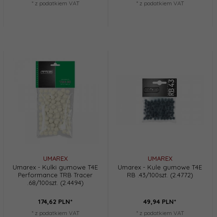
* z podatkiem VAT
* z podatkiem VAT
UMAREX
UMAREX
Umarex - Kulki gumowe T4E
Umarex - Kule gumowe T4E
Performance TRB Tracer
RB .43/100szt. (2.4772)
.68/100szt. (2.4494)
174,
62
PLN*
49,
94
PLN*
* z podatkiem VAT
* z podatkiem VAT