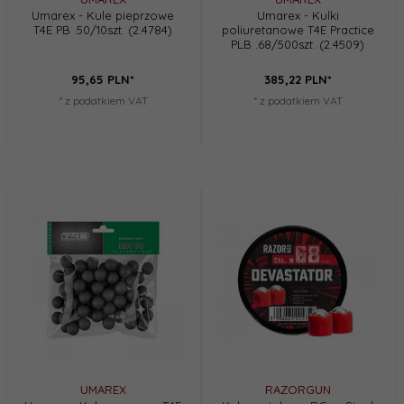
Umarex - Kule pieprzowe
Umarex - Kulki
T4E PB .50/10szt. (2.4784)
poliuretanowe T4E Practice
PLB .68/500szt. (2.4509)
95,
65
PLN*
385,
22
PLN*
* z podatkiem VAT
* z podatkiem VAT
UMAREX
RAZORGUN