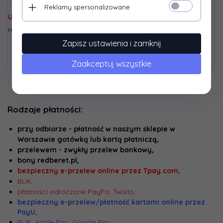
Reklamy spersonalizowane
UWAGA!!!
Paczki powyżej 60cm długości (np:
repliki, walizki) wysyłamy tylko kurierem.
Zapisz ustawienia i zamknij
Zaakceptuj wszystkie
Rodzaje płatności:
przy odbiorze - płatność w naszym sklepie w
Warszawie gotówką lub kartą płatniczą,
przelewem - zwykły przelew bankowy,
bony redberet.pl,
bezpieczny e-przelew online przez Tpay.com,
BLIK,
płatności odroczone PayPo, Twisto,
bezpieczny e-przelew/płatność kartami online przez
PayU,
BLIK, Apple Pay, Google Pay