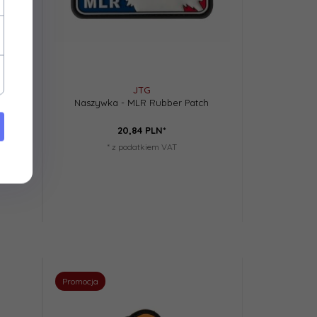
JTG
Naszywka - MLR Rubber Patch
20,
84
PLN*
* z podatkiem VAT
Promocja