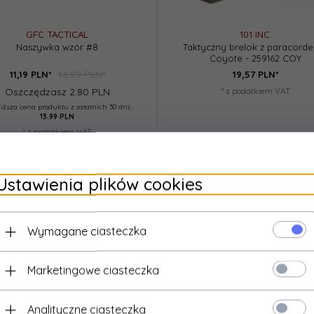
GFC TACTICAL
101 INC.
Naszywka wzór #8
Taktyczny brelok z paracord
Coyote - 259162 COY
13,99 PLN*
11,
19
PLN*
19,
57
PLN*
Oszczędzasz 2.80 PLN
* z podatkiem VAT
iższa cena produktu z ostatnich 30 dni:
13.99 PLN
* z podatkiem VAT
Ustawienia plików cookies
Wymagane ciasteczka
Marketingowe ciasteczka
Analityczne ciasteczka