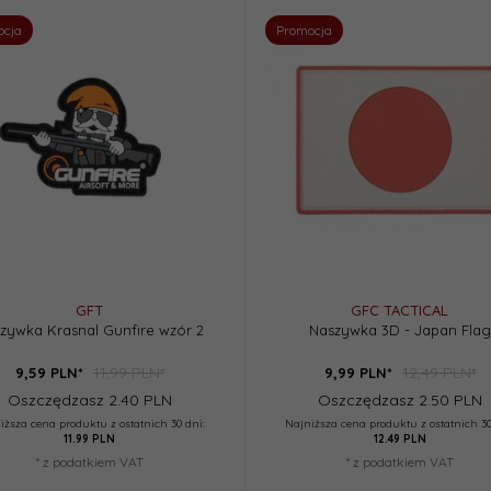
ocja
Promocja
GFT
GFC TACTICAL
zywka Krasnal Gunfire wzór 2
Naszywka 3D - Japan Flag
11,99 PLN*
12,49 PLN*
9,
59
PLN*
9,
99
PLN*
Oszczędzasz 2.40 PLN
Oszczędzasz 2.50 PLN
iższa cena produktu z ostatnich 30 dni:
Najniższa cena produktu z ostatnich 30
11.99 PLN
12.49 PLN
* z podatkiem VAT
* z podatkiem VAT