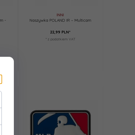
INNI
em -
Naszywka POLAND IR – Multicam
22,
99
PLN*
* z podatkiem VAT