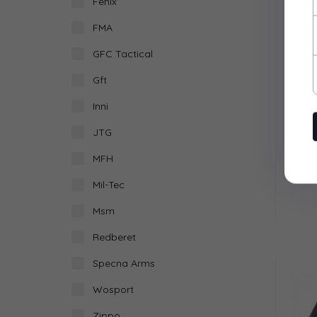
Fenix
FMA
GFC Tactical
Gft
Ma
Inni
JTG
MFH
Mil-Tec
Msm
Redberet
Specna Arms
Wosport
Zippo