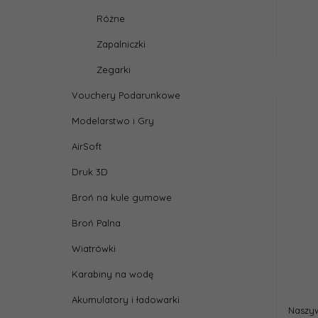
Różne
Zapalniczki
Zegarki
Vouchery Podarunkowe
Modelarstwo i Gry
AirSoft
Druk 3D
Broń na kule gumowe
Broń Palna
Wiatrówki
Karabiny na wodę
Akumulatory i ładowarki
Naszyw