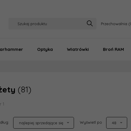
Przechowalnia
arhammer
Optyka
Wiatrówki
Broń RAM
żety
(81)
r 1
sort
pop
edług:
Wyświetl po
najlepiej sprzedające się
48