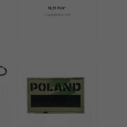
18,
31
PLN*
* z podatkiem VAT