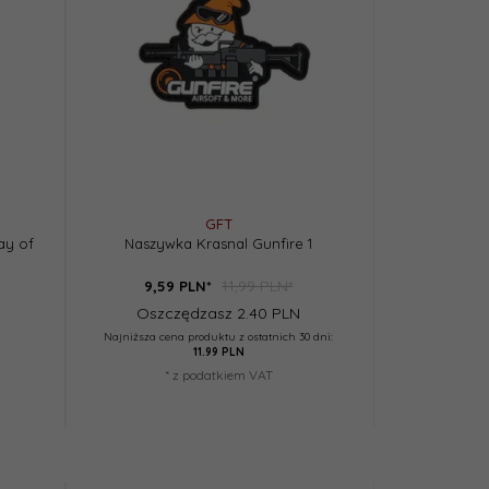
GFT
ay of
Naszywka Krasnal Gunfire 1
11,99 PLN*
9,
59
PLN*
Oszczędzasz 2.40 PLN
Najniższa cena produktu z ostatnich 30 dni:
11.99 PLN
* z podatkiem VAT