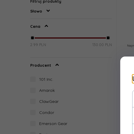
Filtruj produkty
Słowo
Cena
2.99 PLN
130.00 PLN
Najn
Producent
101 Inc.
Amarok
ClawGear
Condor
Emerson Gear