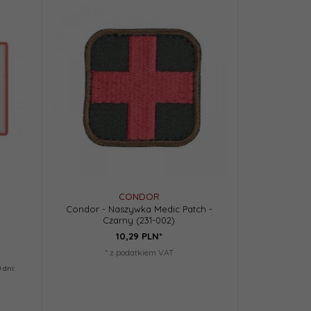
CONDOR
Condor - Naszywka Medic Patch -
Czarny (231-002)
10,
29
PLN*
* z podatkiem VAT
 dni: