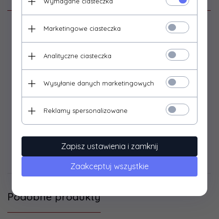
Wymagane ciasteczka
Marketingowe ciasteczka
Zestaw 3 klamer typu Grmlock
Zestaw trzech uniwersalnych klamer-karabinków o
kształcie D-ringa, wykonanych z twardego tworzywa.
Analityczne ciasteczka
Zamykany za pomocą prostego zatrzasku, posiada
specjalne wycięcie umożliwiające montaż np. na palsach
Wysyłanie danych marketingowych
systemu modułowego MOLLE.
Świetne zastępstwo dla klasycznych, metalowych
Reklamy spersonalizowane
karabinków, oraz dobre uzupełnienie kamizelki taktycznej,
plecaka, etc.
Zapisz ustawienia i zamknij
Opinie Klientów
Zaakceptuj wszystkie
Podobne produkty