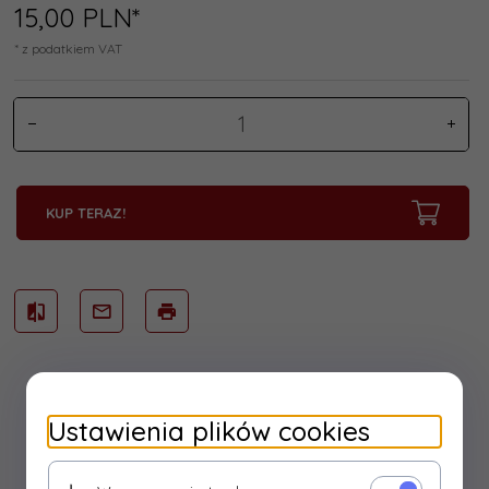
15,
00
PLN*
* z podatkiem VAT
KUP TERAZ!
Ustawienia plików cookies
Opis produktu