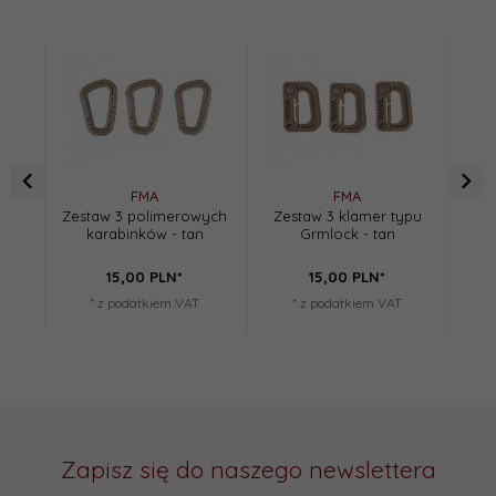
FMA
FMA
Zestaw 3 polimerowych
Zestaw 3 klamer typu
Zes
karabinków - tan
Grmlock - tan
ka
15,
00
PLN*
15,
00
PLN*
* z podatkiem VAT
* z podatkiem VAT
Zapisz się do naszego newslettera