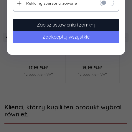
Reklamy spersonalizowane
Zapisz ustawienia i zamknij
Zaakceptuj wszystkie
SHS
SHS
Dysza 23,8mm do AR10
Uszczelniona dysza
20,35mm do MP5
17,
99
PLN*
19,
99
PLN*
* z podatkiem VAT
* z podatkiem VAT
Klienci, którzy kupili ten produkt wybrali
również...