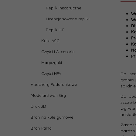
Repliki historyczne
Wy
Licencjonowane repliki
Dane
W
Dł
Repliki HP
Ko
Wysy
Pr
Kulki ASG
w::
Ka
Na
Części i Akcesoria
Pr
Produ
Magazynki
Części HPA
Do ser
granicy
Vouchery Podarunkowe
solidni
Modelarstwo i Gry
Do
bud
szczerb
Druk 3D
wytwo
nakład
Broń na kule gumowe
Zasto
Broń Palna
bardz