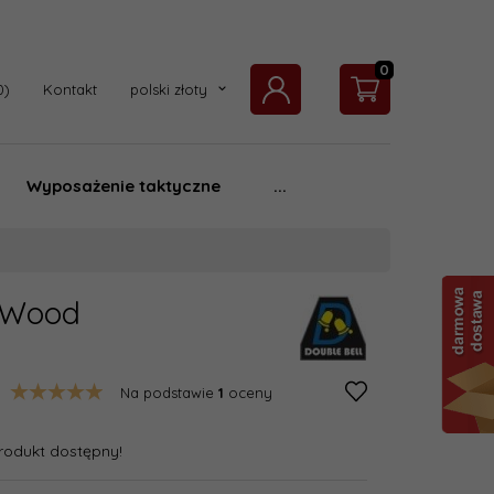
0
currency_h
Kontakt
polski złoty
Wyposażenie taktyczne
...
) Wood
Na podstawie
1
oceny
rodukt dostępny!