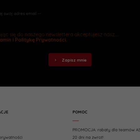
jąc się do naszego newslettera akceptujesz nasz.....
amin
i
Politykę Prywatności
.
Zapisz mnie
ACJE
POMOC
e
PROMOCJA: rabaty dla teamów A
 prywatności
20 dni na zwrot!