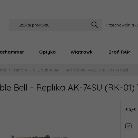
Przechowalnia
arhammer
Optyka
Wiatrówki
Broń RAM
zne
seria AK
Double Bell - Replika AK-74SU (RK-01) Wood
ble Bell - Replika AK-74SU (RK-01
5.0/5
P