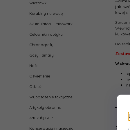
Akumula
Wiatrówki
jak sw
lewej s
Karabiny na wodę
Sercem 
Akumulatory i ładowarki
Wewnąt
kulkow
Celowniki i optyka
Do repl
Chronografy
Zestaw
Gazy i Smary
W skła
Noże
re
Oświetlenie
m
in
Odzież
Wyposażenie taktyczne
Artykuły obronne
Artykuły BHP
Pod
Konserwacja i narzędzia