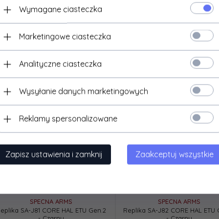
Wymagane ciasteczka
Marketingowe ciasteczka
Analityczne ciasteczka
Wysyłanie danych marketingowych
Reklamy spersonalizowane
Zapisz ustawienia i zamknij
Zaakceptuj wszystkie
SPECNA ARMS
SPECNA ARMS
eplika SA-J81 CORE HAL ETU Gen.2
Replika SA-J82 CORE HAL ETU 
- Czarny
- Czarny