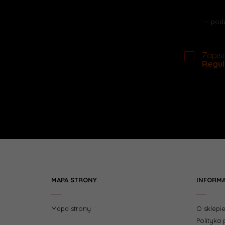
Zapisu
Regul
MAPA STRONY
INFORM
Mapa strony
O sklepi
Polityka