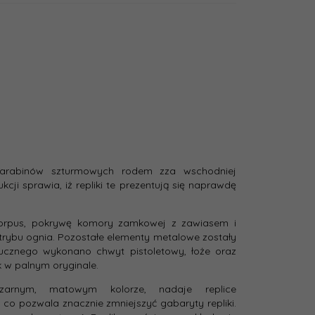
 AEG
V3
a:
Czarny / Wood
 karabinów szturmowych rodem zza wschodniej
cji sprawia, iż repliki te prezentują się naprawdę
Nie
:
rpus, pokrywę komory zamkowej z zawiasem i
 trybu ognia. Pozostałe elementy metalowe zostały
Metal
ucznego wykonano chwyt pistoletowy, łoże oraz
k w palnym oryginale.
ana
Nie
arnym, matowym kolorze, nadaje replice
ika:
, co pozwala znacznie zmniejszyć gabaryty repliki.