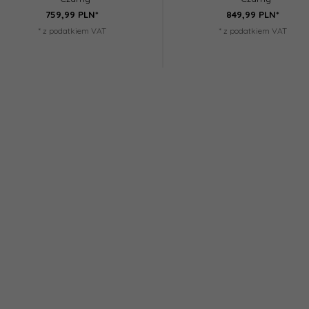
759,
99
PLN*
849,
99
PLN*
* z podatkiem VAT
* z podatkiem VAT
zrzutowa na magazynki
Kamizelka Personal Body
Kamize
- TAN
Armor - zielony OD
29,99 PLN*
125,99 PLN*
99
PLN*
100,
79
PLN*
75,
9
czędzasz 6.00 PLN
Oszczędzasz 25.20 PLN
Oszc
* z podatkiem VAT
* z podatkiem VAT