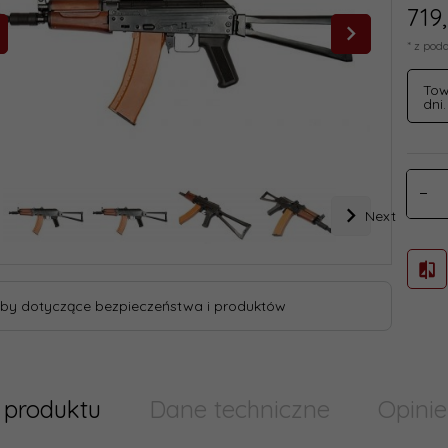
719,
* z pod
Tow
dni.
Next
by dotyczące bezpieczeństwa i produktów
 produktu
Dane techniczne
Opinie