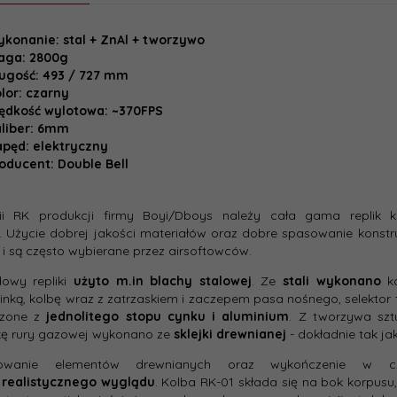
konanie: stal + ZnAl + tworzywo
 techniczne
Repliki
aga: 2800g
ugość: 493 / 727 mm
lor: czarny
łka
Wersja
ędkość wylotowa: ~370FPS
1 do 3 dni
gearbox
liber: 6mm
pęd: elektryczny
oducent: Double Bell
cent:
Double Bell
Kolor:
System
ii RK produkcji firmy Boyi/Dboys należy cała gama replik
szybkiej
. Użycie dobrej jakości materiałów oraz dobre spasowanie konstruk
wymiany
e i są często wybierane przez airsoftowców.
sprężyny
owy repliki
użyto m.in blachy stalowej
. Ze
stali wykonano
ko
Materiał
inką, kolbę wraz z zatrzaskiem i zaczepem pasa nośnego, selektor
korpusu:
rzone z
jednolitego stopu cynku i aluminium
. Z tworzywa szt
kę rury gazowej wykonano ze
sklejki drewnianej
- dokładnie tak ja
Wbudow
sowanie elementów drewnianych oraz wykończenie w cz
elektron
o
realistycznego wyglądu
. Kolba RK-01 składa się na bok korpusu