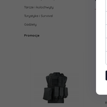
Tarcze i kulochwyty
Turystyka i Survival
Gadżety
Promocje
R