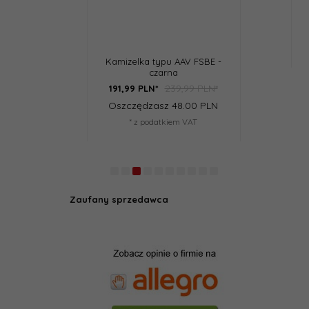
elka typu AAV FSBE -
Mała torba zrzutowa - TAN
Torba 
czarna
239,99 PLN*
29,99 PLN*
99
PLN*
23,
99
PLN*
23,
zędzasz 48.00 PLN
Oszczędzasz 6.00 PLN
Osz
* z podatkiem VAT
* z podatkiem VAT
Zaufany sprzedawca