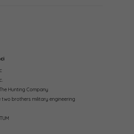
ci
c
c.
 The Hunting Company
two brothers military engineering
TUM