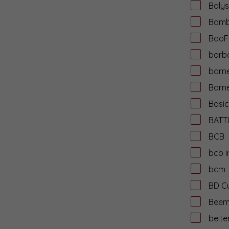
Balys
Bamb
BaoF
barba
barn
Barne
Basi
BATT
BCB
bcb i
bcm
BD C
Bee
beite