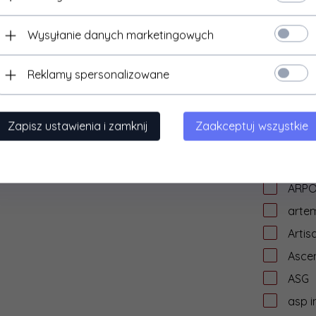
Arctu
are
Wysyłanie danych marketingowych
ARES
Reklamy spersonalizowane
Arisa
Arma
Arma
Zapisz ustawienia i zamknij
Zaakceptuj wszystkie
Armo
Army
ARPO
artem
Artis
Asce
ASG
asp i