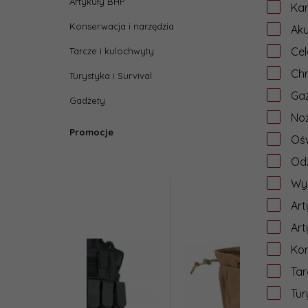
Artykuły BHP
Ka
Konserwacja i narzędzia
Aku
Cel
Tarcze i kulochwyty
Ch
Turystyka i Survival
Gaz
Gadżety
No
Promocje
Ośw
Od
Wy
Art
Art
Kon
Tar
Tur