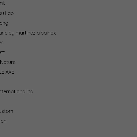
tik
u Lab
eng
ric by martinez albainox
es
tt
cNature
LE AXE
nternational ltd
ustom
man
r