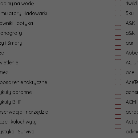
rabiny na wodę
4wild
mulatory i ładowarki
5ku
owniki i optyka
A&K
ronografy
a&k
y i Smary
aar
że
Abbe
ietlenie
AC Un
zież
ace
posażenie taktyczne
AceT
ykuły obronne
ache
ykuły BHP
ACM
serwacja i narzędzia
acrop
cze i kulochwyty
Acti
ystyka i Survival
adim