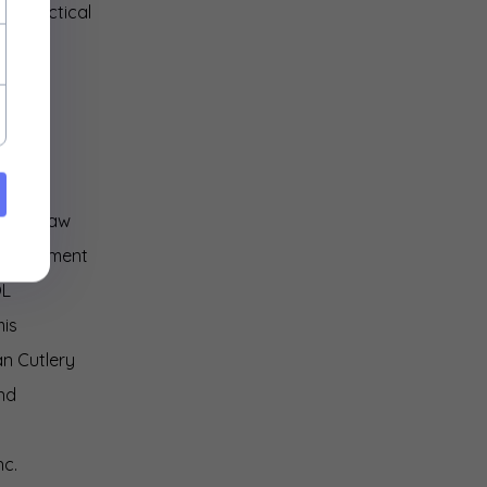
rus Tactical
ka
mat
spec
red Claw
 Armament
L
is
an Cutlery
nd
nc.