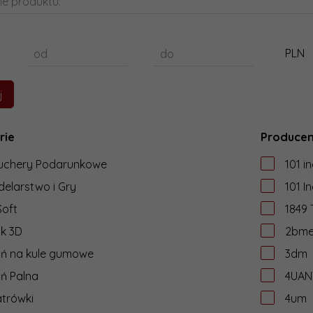
ie produktu:
PLN
od
do
rie
Producen
uchery Podarunkowe
101 in
elarstwo i Gry
101 In
Soft
1849
k 3D
2bme 
oń na kule gumowe
3dm
ń Palna
4UAN
trówki
4um