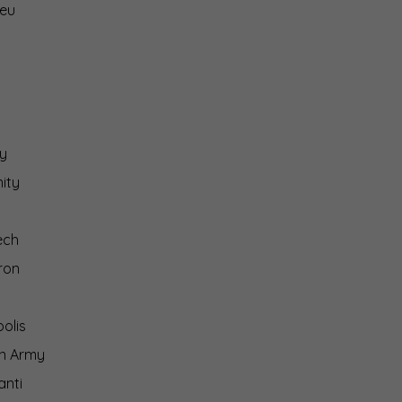
.eu
y
ity
ech
ron
olis
on Army
anti