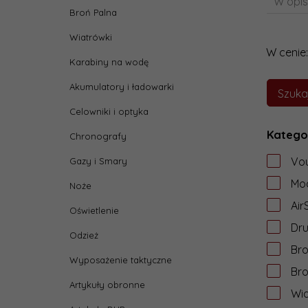
W opis
Broń Palna
Wiatrówki
W cenie:
Karabiny na wodę
Akumulatory i ładowarki
Celowniki i optyka
Katego
Chronografy
Vo
Gazy i Smary
Mod
Noże
Air
Oświetlenie
Dru
Odzież
Br
Wyposażenie taktyczne
Bro
Artykuły obronne
Wia