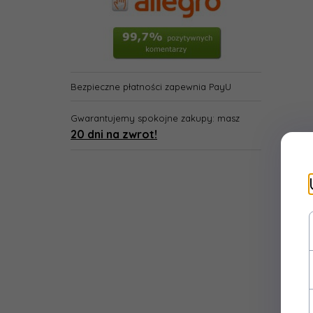
Bezpieczne płatności zapewnia PayU
Gwarantujemy spokojne zakupy: masz
20 dni na zwrot!