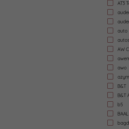
AT3 T
aude
auder
auto
autos
AW C
awe
awo
azym
B&T
B&T 
b5
BAAL
bagd