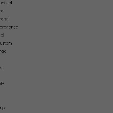
actical
re
e srl
 ordnance
ol
ustom
mak
ut
AIR
rip