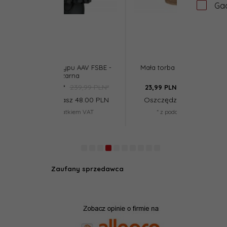
Ga
typu AAV FSBE -
Mała torba zrzutowa - TAN
Torba zrzut
zarna
239,99 PLN*
29,99 PLN*
*
23,
99
PLN*
23,
99
PLN
asz 48.00 PLN
Oszczędzasz 6.00 PLN
Oszczędz
datkiem VAT
* z podatkiem VAT
* z po
Zaufany sprzedawca