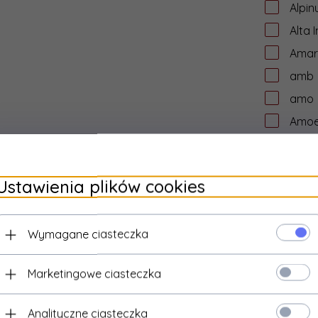
Alpin
Alta 
Amar
amb
amo
Amo
Amo
anton
Ustawienia plików cookies
anv -
Any 
Wymagane ciasteczka
APE 
Apol
Marketingowe ciasteczka
APS
Arch
Analityczne ciasteczka