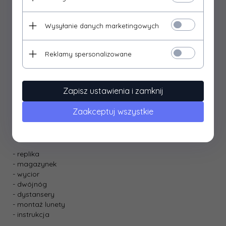
średnicy 6,04mm. W osłonie spustu umieszczono dźwignię
bezpiecznika, sam spust jest regulowany i można pochylić
go w lewo lub prawo.
Wysyłanie danych marketingowych
Wewnętrznie replika również wykonana została
perfekcyjnie - jak przystało na produkty marki Ares. Części
Reklamy spersonalizowane
zostały bardzo dobrze spasowane, co zapewnia
dobre i
stabilne osiągi
prosto z pudełka.
Gazowy magazynek dołączony do repliki mieści 23 kulki. W
Zapisz ustawienia i zamknij
zestawie znajduje się także montaż na lunetę z tubusem o
średnicy 30mm a także regulowany w 6 pozycjach
Zaakceptuj wszystkie
dwójnóg dedykowany do repliki.
W zestawie znajduje się
:
- replika
- magazynek
- wycior
- dwójnóg
- dystansery
- montaż lunety
- instrukcja