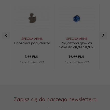
SPECNA ARMS
SPECNA ARMS
Opóźniacz popychacza
Wyciszona głowica
COR
tłoka do AK/MP5K/FAL
7,
99
PLN*
39,
99
PLN*
* z podatkiem VAT
* z podatkiem VAT
Zapisz się do naszego newslettera