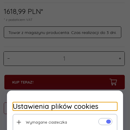
1618,
99
PLN*
* z podatkiem VAT
Towar z magazynu producenta. Czas realizacji do 3 dni.
KUP TERAZ!
Ustawienia plików cookies
Wymagane ciasteczka