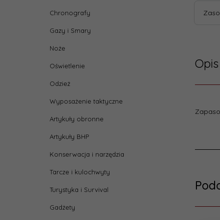
Zaso
Chronografy
Gazy i Smary
Noże
Opis
Oświetlenie
Odzież
Wyposażenie taktyczne
Zapaso
Dane
Artykuły obronne
Artykuły BHP
Wysy
w::
Konserwacja i narzędzia
Tarcze i kulochwyty
Produ
Pod
Turystyka i Survival
Gadżety