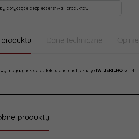
by dotyczące bezpieczeństwa i produktów
 produktu
Dane techniczne
Opinie
wy magazynek do pistoletu pneumatycznego
IWI JERICHO
kal. 4.
 techniczne
KOLBA
łka
Marka:
1 do 3 dni
Producen
cent:
Umarex
obne produkty