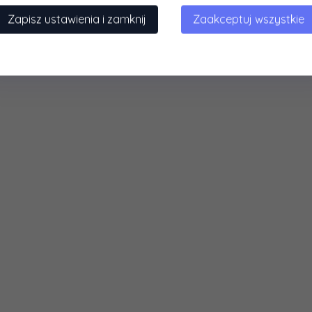
29,99 PLN*
125,99 PLN*
9
PLN*
100,
79
PLN*
75,
99
zędzasz 6.00 PLN
Oszczędzasz 25.20 PLN
Oszcz
Zapisz ustawienia i zamknij
Zaakceptuj wszystkie
 z podatkiem VAT
* z podatkiem VAT
* 