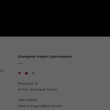
OrangeNet Robert Dobrosławski
SG
Płowiecka 72
04-501
Warszawa
,
Polska
+48570641114
sklep.orangenet@gmail.com