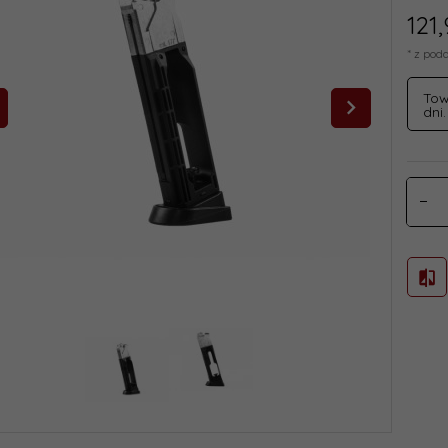
121,
* z pod
Tow
dni.