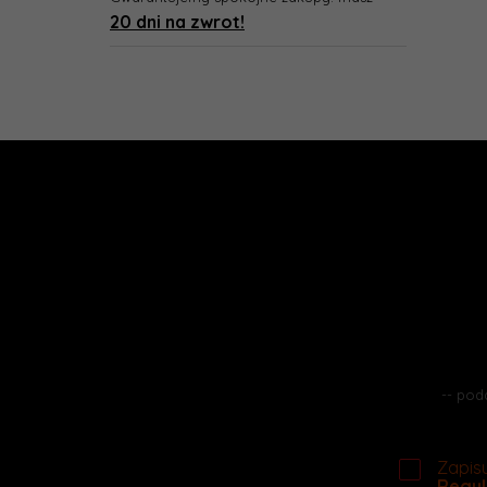
20 dni na zwrot!
Zapisu
Regul