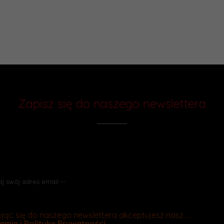
Zapisz się do naszego newslettera
Chcesz otrzymywać rabaty i wiedzieć
o promocjach jako pierwszy? Zapisz się do naszego newslettera
jąc się do naszego newslettera akceptujesz nasz.....
amin
i
Politykę Prywatności
.