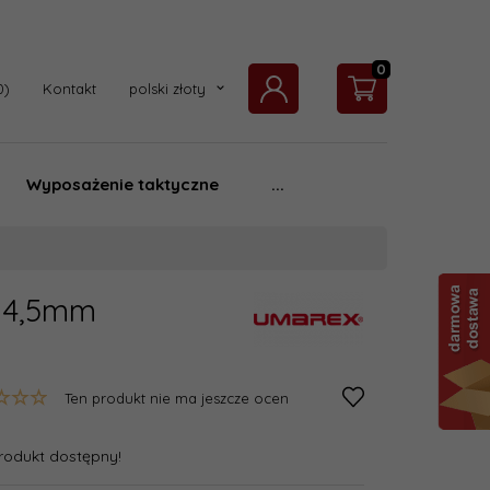
0
currency_h
Kontakt
polski złoty
Wyposażenie taktyczne
...
B 4,5mm
Ten produkt nie ma jeszcze ocen
rodukt dostępny!