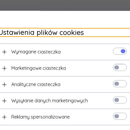
Ustawienia plików cookies
Wymagane ciasteczka
Marketingowe ciasteczka
Analityczne ciasteczka
Wysyłanie danych marketingowych
UMAREX
Magazynek do pistoletu Umarex
BlaMer 4,5mm (5.8439.1)
Reklamy spersonalizowane
135,
93
PLN*
rzutowa na magazynki
Kamizelka Personal Body
Kamizel
- TAN
Armor - zielony OD
* z podatkiem VAT