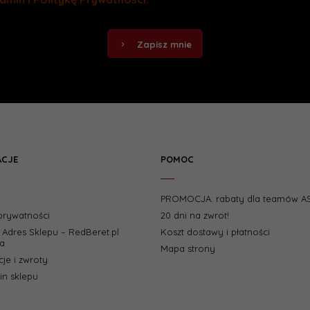
Zapisz mnie
ACJE
POMOC
e
PROMOCJA: rabaty dla teamów A
 prywatności
20 dni na zwrot!
i Adres Sklepu – RedBeret.pl
Koszt dostawy i płatności
a
Mapa strony
je i zwroty
n sklepu