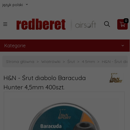
język polski
0
Kategorie
Strona główna
Wiatrówki
Śrut
4.5mm
H&N - Śrut di
H&N - Śrut diabolo Baracuda
Hunter 4,5mm 400szt.