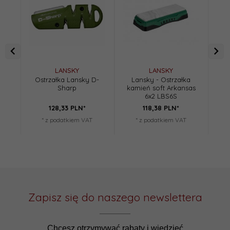
LANSKY
LANSKY
Ostrzałka Lansky D-
Lansky - Ostrzałka
L
Sharp
kamień soft Arkansas
ka
6x2 LBS6S
128,
33
PLN*
118,
38
PLN*
* z podatkiem VAT
* z podatkiem VAT
Zapisz się do naszego newslettera
Chcesz otrzymywać rabaty i wiedzieć