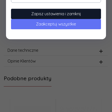
Typ ostrzenia ostrzenie z ręki
Materiał ścierny kamień naturalny / Arkansas
Zapisz ustawienia i zamknij
Długość całkowita [mm] 152
Szerokość [mm] 50
Zaakceptuj wszystkie
Okres gwarancyjny 24 miesiące
Producent Lansky, USA
Dane techniczne
Opinie Klientów
Podobne produkty