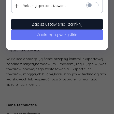
co-witness” na szynę 22 mm
. Po instalacji na platformie
Reklamy spersonalizowane
typu AR, kropka kolimatora jest o powyżej przyrządów
celowniczych, a środek optyczny znajduje się 40 mm nad
szyną montażową.
Zapisz ustawienia i zamknij
Produkty podwójnego zastosowania
to towary, które
znajdują zastosowanie w sektorach cywilnym i
Zaakceptuj wszystkie
wojskowym. Ich eksport z Polski podlega rygorystycznym
regulacjom, mającym na celu zapobieżenie wykorzystania
ich w produkcji broni i zagrożeniach dla bezpieczeństwa
międzynarodowego.
W Polsce obowiązują ścisłe przepisy kontroli eksportowej
zgodne z międzynarodowymi umowami, regulujące wywóz
towarów podwójnego zastosowania. Eksport tych
towarów, mogących być wykorzystanych w technologiach
wojskowych lub wspierać rozwój uzbrojenia, wymaga
specjalnych licencji.
Dane techniczne
Gaz wypełniający