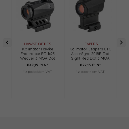
HAWKE OPTICS
LEAPERS
Kolimator Hawke
Kolimator Leapers UTG
V
Endurance RD 1x25
Accu-Sync 2018R Dot
Str
Weaver 3 MOA Dot
Sight Red Dot 3 MOA
849,
15
PLN*
822,
15
PLN*
* z podatkiem VAT
* z podatkiem VAT
O