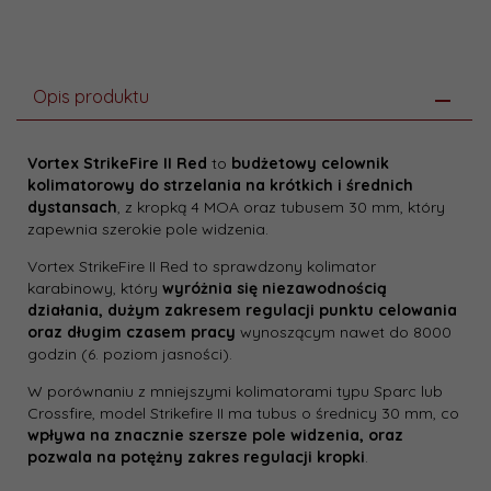
Opis produktu
Vortex StrikeFire II Red
to
budżetowy celownik
kolimatorowy do strzelania na krótkich i średnich
dystansach
, z kropką 4 MOA oraz tubusem 30 mm, który
zapewnia szerokie pole widzenia.
Vortex StrikeFire II Red to sprawdzony kolimator
karabinowy, który
wyróżnia się niezawodnością
działania, dużym zakresem regulacji punktu celowania
oraz długim czasem pracy
wynoszącym nawet do 8000
godzin (6. poziom jasności).
W porównaniu z mniejszymi kolimatorami typu Sparc lub
Crossfire, model Strikefire II ma tubus o średnicy 30 mm, co
wpływa na znacznie szersze pole widzenia, oraz
pozwala na potężny zakres regulacji kropki
.