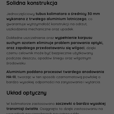
Solidna konstrukcja
Jednoczęściowy
tubus kolimatora o średnicy 30 mm
wykonano z trwałego aluminium lotniczego
, co
gwarantuje wytrzymałość konstrukcji na odrzut,
uszkodzenia mechaniczne oraz upadek.
Dokładne uszczelnienie oraz
wypełnienie korpusu
suchym azotem eliminuje problem parowania optyki,
oraz zapobiega przedostawaniu się wilgoci
, dzięki
czemu celownik może być bezpiecznie użytkowany
podczas deszczu, opadów śniegu oraz wilgotnym
środowisku.
Aluminium poddano procesowi twardego anodowania
HA-III
, tworząc w ten sposób czarnomatową powłokę o
bardzo wysokiej odporności na zarysowania i wytarcia.
Układ optyczny
W kolimatorze zastosowano
soczewki o bardzo wysokiej
transmisji światła
. Osiągnięto to dzięki zastosowaniu na
wszystkich powierzchniach powietrze-szkło