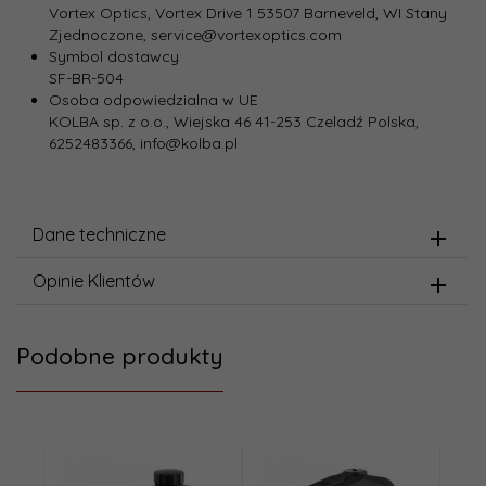
Vortex Optics, Vortex Drive 1 53507 Barneveld, WI Stany
Zjednoczone, service@vortexoptics.com
Symbol dostawcy
SF-BR-504
Osoba odpowiedzialna w UE
KOLBA sp. z o.o., Wiejska 46 41-253 Czeladź Polska,
6252483366, info@kolba.pl
Dane techniczne
Opinie Klientów
Podobne produkty
Promoc