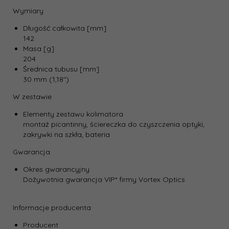
Wymiary
Długość całkowita [mm]
142
Masa [g]
204
Średnica tubusu [mm]
30 mm (1,18″)
W zestawie
Elementy zestawu kolimatora
montaż picantinny,
ściereczka do czyszczenia optyki,
zakrywki na szkła,
bateria
Gwarancja
Okres gwarancyjny
Dożywotnia gwarancja VIP* firmy Vortex Optics
Informacje producenta
Producent