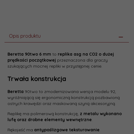
Opis produktu
Beretta 90two
6 mm
to
replika asg na CO2 o dużej
prędkości początkowej
przeznaczona dla graczy
szukających mocnej repliki w przystępnej cenie.
Trwała konstrukcja
Beretta
90two to zmodernizowana wersja modelu 92,
wyróżniającą się ergonomiczną konstrukcją pozbawioną
ostrych krawędzi oraz maskowaną szyną akcesoryjną.
Replikę ma polimerową konstrukcję,
z metalu wykonano
lufę oraz drobne elementy wewnętrzne
.
Rękojeść ma
antypoślizgowe teksturowanie