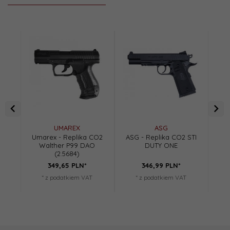
UMAREX
ASG
Umarex - Replika CO2
ASG - Replika CO2 STI
Um
Walther P99 DAO
DUTY ONE
(2.5684)
349,
65
PLN*
346,
99
PLN*
* z podatkiem VAT
* z podatkiem VAT