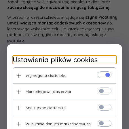
zapobiegające wyślizgiwaniu się pistoletu z dłoni oraz
zaczep służący do mocowania smyczy taktycznej
.
W przedniej części szkieletu znajduje się
szyna Picatinny
umożliwiająca montaż dodatkowych akcesoriów
np.
laserowego wskaźnika celu lub latarki taktycznej. Szyna,
podobnie jak w oryginale ma zdejmowaną osłonę z
polimeru.
Przyrządy celownicze z białymi oznaczeniami
ułatwiają
i przyspieszają szybkie wejście w cel.
Ustawienia plików cookies
Duża prędkość początkowa
Wymagane ciasteczka
Beretta 90two
zasilana jest
12 g kapsułą CO
, którą
2
montujemy w wysuwanym magazynku.
Prędkość
początkowa wystrzelonej kulki wynosi ok. 460 fps
(na
Marketingowe ciasteczka
kulkach 0,20 g), co przekłada się na
celny zasięg w
granicach 25-30 m
.
Analityczne ciasteczka
Markowa
kapsuła zapewnia do 50-60 wydajnych
strzałów
. Warto pamiętać, że na wydajność repliki
Wysyłanie danych marketingowych
CO
największy wpływ mają temperatura powietrza oraz
2