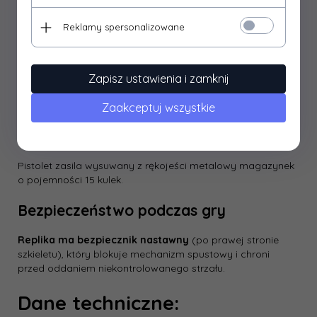
dynamika, z jaką strzelamy.
Reklamy spersonalizowane
System hop-up
Pistolet ma
system hop-up o stałym ustawieniu
, który
najlepiej sprawdza się podczas strzelania kulkami o
Zapisz ustawienia i zamknij
ciężarze 0,20 g/ 0,25 g, zapewniając im płaską trajektorię i
powtarzalną celność.
Zaakceptuj wszystkie
Metalowy magazynek
Pistolet zasila wysuwany z rękojeści metalowy magazynek
o pojemności 15 kulek.
Bezpieczeństwo podczas gry
Replika ma bezpiecznik nastawny
(po prawej stronie
szkieletu), który blokuje mechanizm spustowy i chroni
przed oddaniem niekontrolowanego strzału.
Dane techniczne: