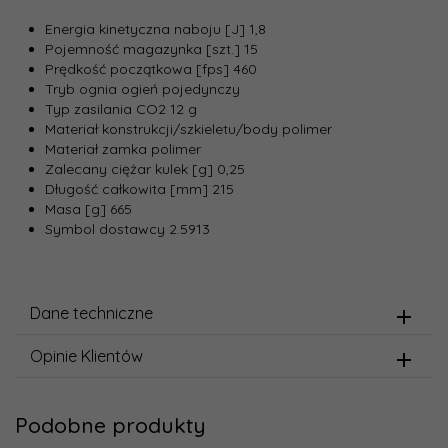
Energia kinetyczna naboju [J] 1,8
Pojemność magazynka [szt.] 15
Prędkość początkowa [fps] 460
Tryb ognia ogień pojedynczy
Typ zasilania CO2 12 g
Materiał konstrukcji/szkieletu/body polimer
Materiał zamka polimer
Zalecany ciężar kulek [g] 0,25
Długość całkowita [mm] 215
Masa [g] 665
Symbol dostawcy 2.5913
Dane techniczne
Opinie Klientów
Podobne produkty