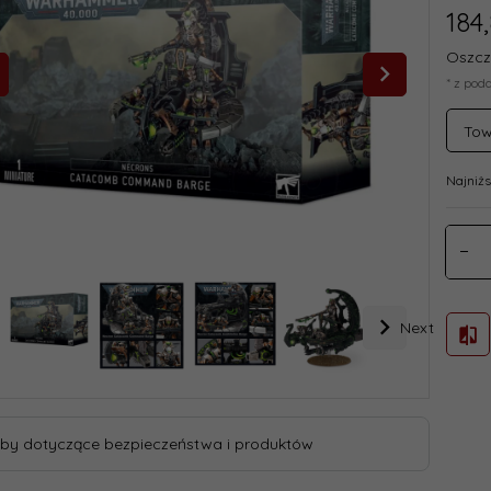
184,
Oszcz
* z pod
Tow
Najniżs
Next
by dotyczące bezpieczeństwa i produktów