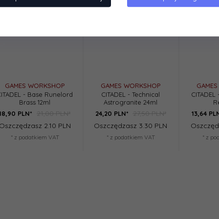
GAMES WORKSHOP
GAMES WORKSHOP
GAMES
ITADEL - Base Runelord
CITADEL - Technical
CITADEL 
Brass 12ml
Astrogranite 24ml
R
21,00 PLN*
27,50 PLN*
18,
90
PLN*
24,
20
PLN*
13,
64
PL
Oszczędzasz 2.10 PLN
Oszczędzasz 3.30 PLN
Oszczęd
* z podatkiem VAT
* z podatkiem VAT
* z p
owa na magazynki
Kamizelka Personal Body
Kamizelka t
- TAN
Armor - zielony OD
zie
29,99 PLN*
125,99 PLN*
*
100,
79
PLN*
75,
99
PLN
asz 6.00 PLN
Oszczędzasz 25.20 PLN
Oszczędza
datkiem VAT
* z podatkiem VAT
* z po