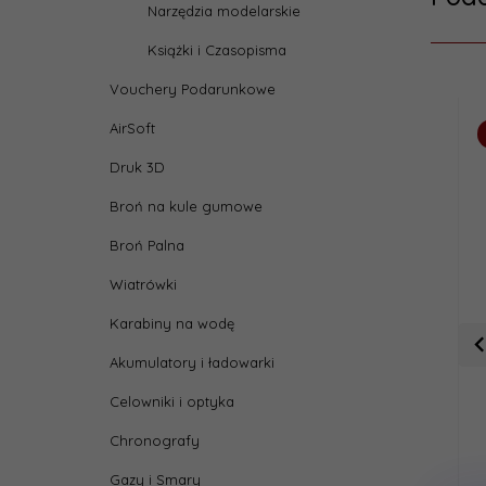
Narzędzia modelarskie
Książki i Czasopisma
Vouchery Podarunkowe
AirSoft
Druk 3D
Broń na kule gumowe
Broń Palna
Wiatrówki
Karabiny na wodę
Akumulatory i ładowarki
Celowniki i optyka
Chronografy
Gazy i Smary