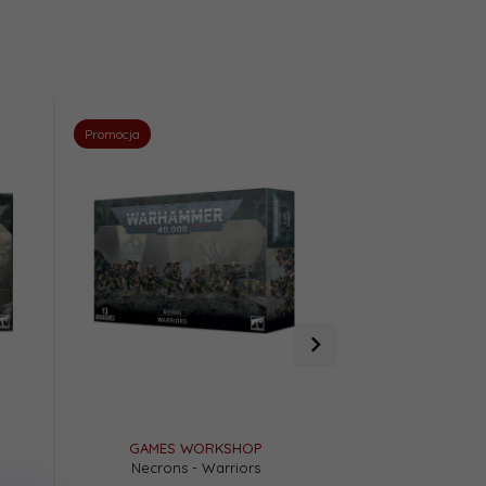
Promocja
Promocja
GAMES WORKSHOP
GAMES W
Necrons - Warriors
Necrons - T