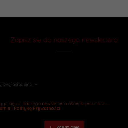
Zapisz się do naszego newslettera
Chcesz otrzymywać rabaty i wiedzieć
o promocjach jako pierwszy? Zapisz się do naszego newslettera
jąc się do naszego newslettera akceptujesz nasz.....
amin
i
Politykę Prywatności
.
Zapisz mnie