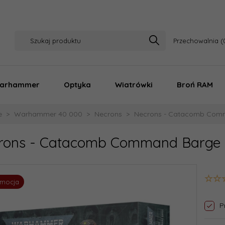
Przechowalnia
arhammer
Optyka
Wiatrówki
Broń RAM
e
Warhammer 40 000
Necrons
Necrons - Catacomb Com
rons - Catacomb Command Barge
omocja
P