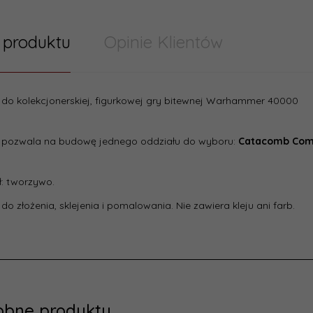
 produktu
Opinie Klientów
do kolekcjonerskiej, figurkowej gry bitewnej Warhammer 40000
 pozwala na budowę jednego oddziału do wyboru:
Catacomb Co
ł: tworzywo.
do złożenia, sklejenia i pomalowania. Nie zawiera kleju ani farb.
obne produkty