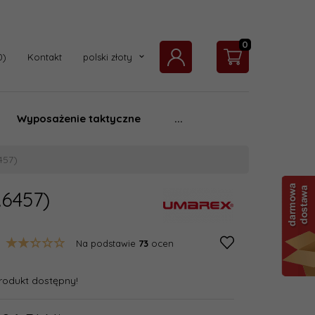
0
currency_h
Kontakt
polski złoty
Wyposażenie taktyczne
...
457)
.6457)
Na podstawie
73
ocen
rodukt dostępny!