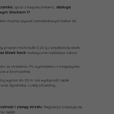
u zamka
, spust z bezpiecznikiem),
obsługa
iwym Glockiem 17
.
lufy [mm]:
109
toletu można używać standardowych kabur do
:
637
ania:
green gas
ny propan miota kulki 0,20 g z prędkością około
as blowk-back
realistycznie naśladuje odrzut
ść magazynka
22
ości ze strzelania. Po wystrzeleniu z magazynka
aluminium, polimer
sce w broni palnej.
cji/szkieletu/body:
óry wynosi do 20 m. Na wydajność replik
azynka:
low-cap
raz dynamika, z jaką strzelamy.
ia:
ogień pojedynczy
elność i zasięg strzału
. Regulacja znajduję się
u repliki.
 początkowa [fps]:
330