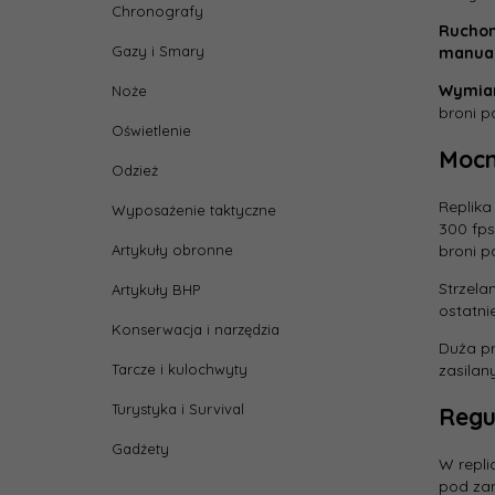
Chronografy
Rucho
Gazy i Smary
manual
Wymiar
Noże
broni p
Oświetlenie
Mocn
Odzież
Replika
Wyposażenie taktyczne
300 fp
broni pa
Artykuły obronne
Strzela
Artykuły BHP
ostatni
Konserwacja i narzędzia
Duża pr
zasilan
Tarcze i kulochwyty
Turystyka i Survival
Regu
Gadżety
W repli
pod zam