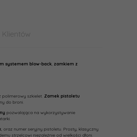
 Klientów
m systemem blow-back
,
zamkiem z
Glock
 polimerowy szkielet.
Zamek pistoletu
czarny
ony do broni.
nny
pozwalająca na wykorzystywanie
t:
Glock/Umarex, Niemcy
tarki.
k
, oraz numer seryjny pistoletu. Prosty, klasyczny
emu strzelcowi niezależnie od wielkości dłoni.
całkowita [mm]:
200