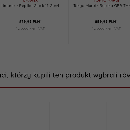
UMAREX
TOKYO MARUI
Umarex - Replika Glock 17 Gen4
Tokyo Marui - Replika GBB TM-
839,
99
PLN*
859,
99
PLN*
* z podatkiem VAT
* z podatkiem VAT
nci, którzy kupili ten produkt wybrali rów