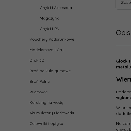
Zaso
Części i Akcesoria
Magazynki
Części HPA
Opis
Vouchery Podarunkowe
Modelarstwo i Gry
Druk 3D
Glock 
Dane
metalu
Broń na kule gumowe
Wier
Wysy
Broń Palna
w::
Podobni
Wiatrówki
wykona
Produ
Karabiny na wodę
W przed
Akumulatory i ładowarki
dodatko
Na zamk
Celowniki i optyka
chwyt b