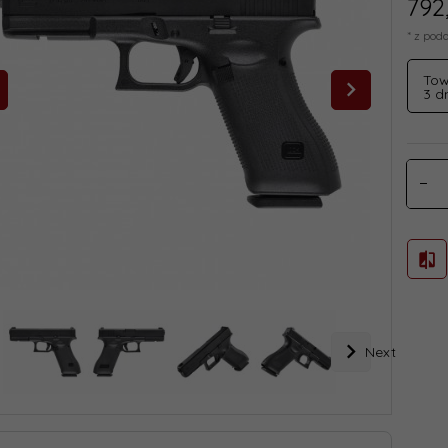
792
* z pod
Tow
3 dn
Next