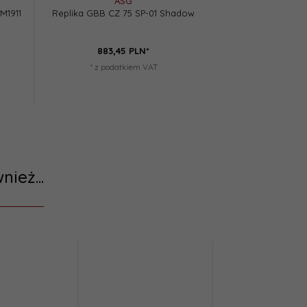
ASG
UMA
M1911
Replika GBB CZ 75 SP-01 Shadow
Replika GBB Glock
883,
45
PLN*
798,
10
PLN*
* z podatkiem VAT
Oszczędzasz
* z podat
nież...