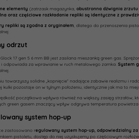
me elementy
(zatrzask magazynka,
obustronna dźwignia zrzut
na oraz częściowe rozkładanie repliki są identyczne z prawdz
Długość 
y repliki są zgodna z oryginałem
, dlatego do przenoszenia pis
alnej
Masa [g]
y odrzut
Typ zasil
 Glock 17 gen 5 6 mm BB jest zasilana mieszanką green gas. Sprężo
s i odpowiada za wprawianie w ruch metalowego zamka.
System g
Pojemno
lnej.
[szt.]:
niu towarzyszy solidne „kopnięcie” nadające zabawie realizmu i rad
Materiał
ej kulki pozostaje on w tylnym położeniu, identycznie jak ma to miej
konstruk
ędkość początkowa wpływa również na większy zasięg strzałów, kt
Typ mag
ych green gasem znaczący wpływ odgrywa temperatura powietrza o
lowany system hop-up
Tryb ogn
ce zastosowano r
egulowany system hop-up, odpowiedzialny za c
kiem pistoletu, dostęp do niej uzyskujemy po częściowym rozłożeni
Prędkość