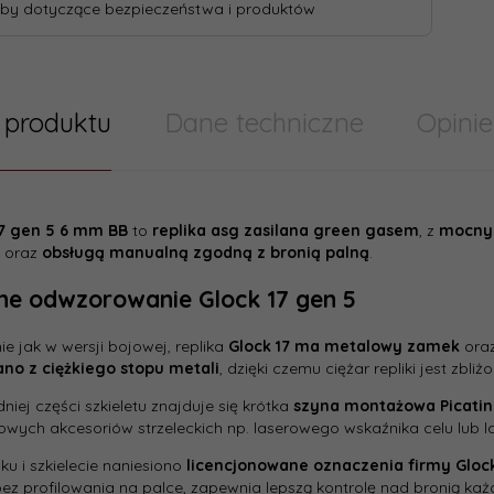
by dotyczące bezpieczeństwa i produktów
 produktu
Dane techniczne
Opinie
17 gen 5 6 mm BB
to
replika asg zasilana green gasem
, z
mocny
 techniczne
KOLBA
oraz
obsługą manualną zgodną z bronią palną
.
ne odwzorowanie Glock 17 gen 5
łka
Marka:
1 do 3 dni
e jak w wersji bojowej, replika
Glock 17 ma metalowy zamek
oraz
Kolor:
no z ciężkiego stopu metali
, dzięki czemu ciężar repliki jest zbliż
cent:
Umarex
niej części szkieletu znajduje się krótka
szyna montażowa Picati
Producen
wych akcesoriów strzeleckich np. laserowego wskaźnika celu lub la
u i szkielecie naniesiono
licencjonowane oznaczenia firmy Gloc
ez profilowania na palce, zapewnia lepszą kontrolę nad bronią każd
Długość 