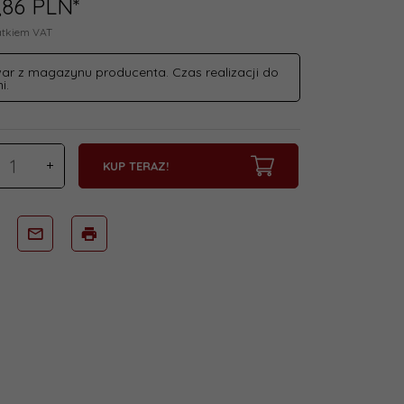
,
86
PLN*
atkiem VAT
ar z magazynu producenta. Czas realizacji do
i.
KUP TERAZ!