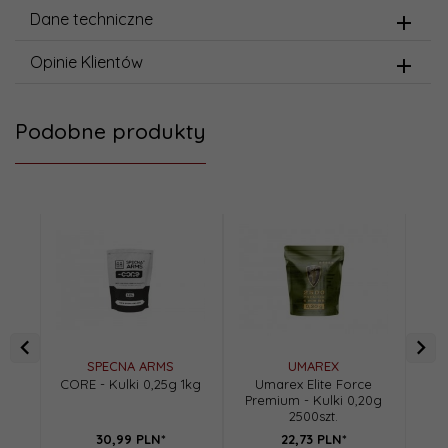
Dane techniczne
Opinie Klientów
Podobne produkty
SPECNA ARMS
UMAREX
CORE - Kulki 0,25g 1kg
Umarex Elite Force
Premium - Kulki 0,20g
Pre
2500szt.
30,
99
PLN*
22,
73
PLN*