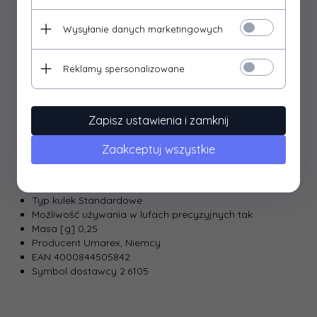
Przeznaczenie
Wysyłanie danych marketingowych
Kulki ASG Elite Force Premium 0,25 g
mogą być
stosowane w replikach ASG o prędkości początkowej
250-
370 fps
.
Reklamy spersonalizowane
Mogą być używane w lufach stokowych,
półprecyzyjnych i precyzyjnych
.
Zapisz ustawienia i zamknij
Dane techniczne:
Zaakceptuj wszystkie
Ilość [szt.] 2500
Kaliber [mm] 6 mm
Typ kulek Standardowe
Możliwość używania w lufach precyzyjnych tak
Masa [g] 0,25
Producent Umarex, Niemcy
EAN 4000844505842
Symbol dostawcy 2.6105