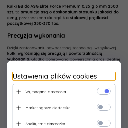
Kulki BB do ASG Elite Force Premium 0,25 g 6 mm 2500
szt.
to
amunicja asg o doskonałym stosunku jakości do
ceny
, przeznaczona
do replik o stokowej prędkości
początkowej 250-370 fps.
Precyzja wykonania
Dzięki zastosowaniu nowoczesnej technologii wtryskowej
kulki wyróżniają się precyzją i powtarzalnością
wykonania
. Gładka polerowana powierzchnia oraz idealnie
kulisty kształt
pozwalają na stosowanie kulek w
replikach wyposażonych w lufy precyzyjne
.
Ustawienia plików cookies
Kulki Elite Force Premium
mają idealnie rozłożony środek
ciężkości, wpływający na wysoką powtarzalność i
celność strzałów
. Zaawansowany proces produkcji
Wymagane ciasteczka
gwarantuje
bezproblemowe podawanie kulek z
magazynka oraz stabilne podkręcanie w komorze Hop-
Marketingowe ciasteczka
up
.
Pakowane do plastikowej torby strunowej.
Analityczne ciasteczka