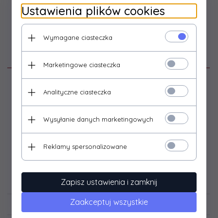
Ustawienia plików cookies
Wymagane ciasteczka
Opis produktu
Marketingowe ciasteczka
Farby z serii Citadel Layer są wysokiej jakości farbami
Analityczne ciasteczka
akrylowymi, charakteryzującymi pełną, żywą kolorystyką,
doskonałym kryciem, łatwą rozcieńczalnością i szybkim
czasem schnięcia.
Wysyłanie danych marketingowych
Farbka jest na bazie wody, jest nietoksyczna i nie posiada
drażniącej woni. Pojemnik zawiera 12 ml farby.
Reklamy spersonalizowane
Zapisz ustawienia i zamknij
Filmy video
Zaakceptuj wszystkie
Opinie Klientów