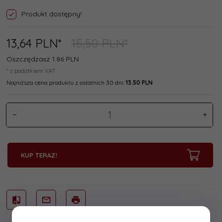
Produkt dostępny!
13,
64
PLN*
15,50 PLN*
Oszczędzasz 1.86 PLN
* z podatkiem VAT
Najniższa cena produktu z ostatnich 30 dni:
13.50 PLN
KUP TERAZ!