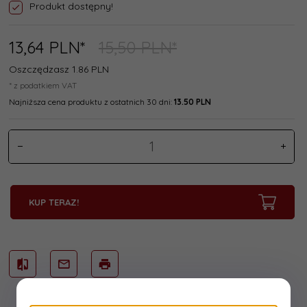
Produkt dostępny!
13,
64
PLN*
15,50 PLN*
Oszczędzasz 1.86 PLN
* z podatkiem VAT
Najniższa cena produktu z ostatnich 30 dni:
13.50 PLN
KUP TERAZ!