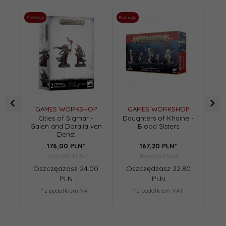
Promocja
Promocja
Promoc
GAMES WORKSHOP
GAMES WORKSHOP
G
Cities of Sigmar -
Daughters of Khaine -
Lum
Galen and Doralia ven
Blood Sisters
Denst
176,
00
PLN*
167,
20
PLN*
200,00 PLN*
190,00 PLN*
Oszczędzasz 24.00
Oszczędzasz 22.80
Os
PLN
PLN
* z podatkiem VAT
* z podatkiem VAT