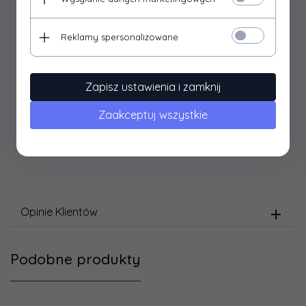
Wszystkie modele wymagają złożenia i pomalowania, klej,
Reklamy spersonalizowane
narzędzia ani farby nie są częścią zestawu.
Wszystkie drukowane elementy zestawu są w języku
angielskim.
Zapisz ustawienia i zamknij
Materiał: tworzywo.
Zaakceptuj wszystkie
Opinie Klientów
Podobne produkty