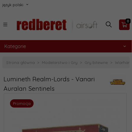
język polski
0
Kategorie
Strona główna
Modelarstwo i Gry
Gry bitewne
Warhamm
Lumineth Realm-Lords - Vanari
Auralan Sentinels
Promocja