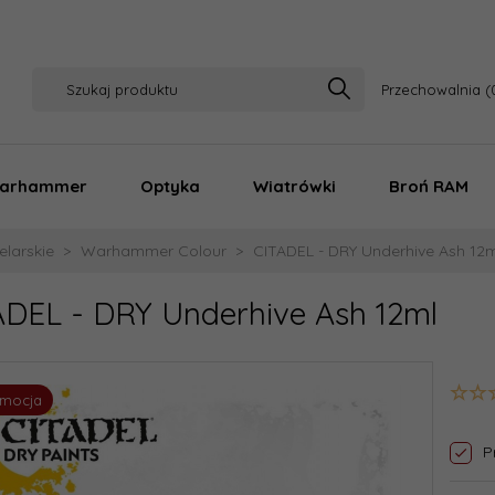
Przechowalnia
arhammer
Optyka
Wiatrówki
Broń RAM
larskie
Warhammer Colour
CITADEL - DRY Underhive Ash 12m
ADEL - DRY Underhive Ash 12ml
omocja
P