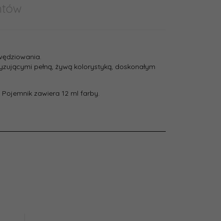
ntów
awędziowania.
eryzującymi pełną, żywą kolorystyką, doskonałym
. Pojemnik zawiera 12 ml farby.