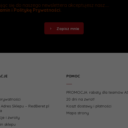
jąc się do naszego newslettera akceptujesz nasz.....
amin
i
Politykę Prywatności
.
Zapisz mnie
ACJE
POMOC
e
PROMOCJA: rabaty dla teamów A
 prywatności
20 dni na zwrot!
i Adres Sklepu – RedBeret.pl
Koszt dostawy i płatności
a
Mapa strony
je i zwroty
n sklepu