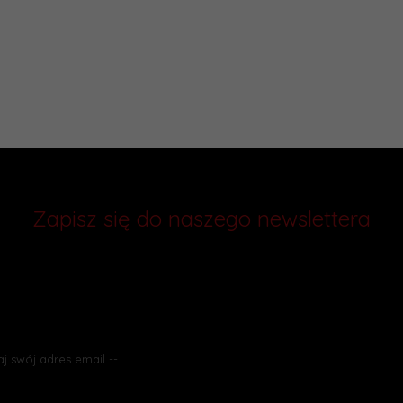
Zapisz się do naszego newslettera
Chcesz otrzymywać rabaty i wiedzieć
o promocjach jako pierwszy? Zapisz się do naszego newslettera