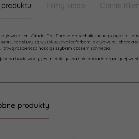
 produktu
Filmy video
Opinie Klie
krylowa z serii Citadel Dry. Farbka do technik suchego pędzla i kr
 serii Citadel Dry są wysokiej jakości farbami akrylowymi, charakt
, łatwą rozcieńczalnością i szybkim czasem schnięcia.
jest na bazie wody, jest nietoksyczna i nie posiada drażniącej woni
obne produkty