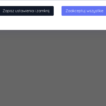
- TAN
Armor - zielony OD
z
29,99 PLN*
125,99 PLN*
PLN*
100,
79
PLN*
75,
99
P
Zapisz ustawienia i zamknij
Zaakceptuj wszystkie
dzasz 6.00 PLN
Oszczędzasz 25.20 PLN
Oszczę
 podatkiem VAT
* z podatkiem VAT
* z