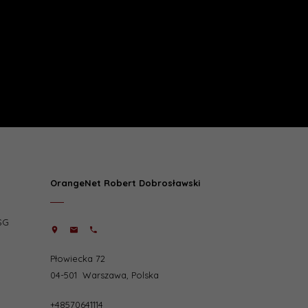
OrangeNet Robert Dobrosławski
SG
Płowiecka 72
04-501
Warszawa
,
Polska
+48570641114