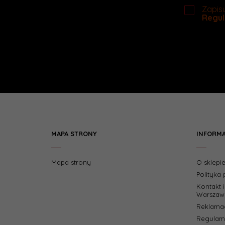
Zapisu
Regul
MAPA STRONY
INFORM
Mapa strony
O sklepi
Polityka
Kontakt 
Warszaw
Reklamac
Regulami