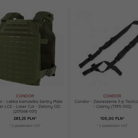
CONDOR
CONDOR
 - Lekka kamizelka Sentry Plate
Condor - Zawieszenie 3-p Tactica
er LCS - Laser Cut - Zielony OD
- Czarny (T3PS-002)
(201068-001)
283,
25
PLN*
105,
00
PLN*
* z podatkiem VAT
* z podatkiem VAT