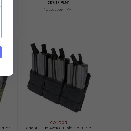
287,
37
PLN*
* z podatkiem VAT
CONDOR
ker M4
Condor - Ładownica Triple Stacker M4