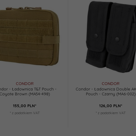
CONDOR
CONDOR
dor - Ładownica T&T Pouch -
Condor - Ładownica Double AK
Coyote Brown (MA54-498)
Pouch - Czarny (MA6-002)
155,
00
PLN*
126,
00
PLN*
* z podatkiem VAT
* z podatkiem VAT