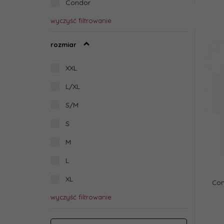
Condor
wyczyść filtrowanie
rozmiar
XXL
L/XL
S/M
S
M
L
XL
Con
wyczyść filtrowanie