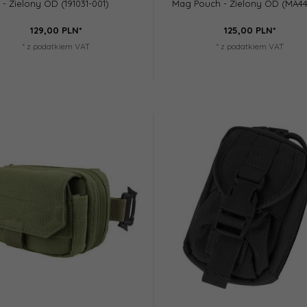
- Zielony OD (191031-001)
Mag Pouch - Zielony OD (MA44
129,
00
PLN*
125,
00
PLN*
* z podatkiem VAT
* z podatkiem VAT