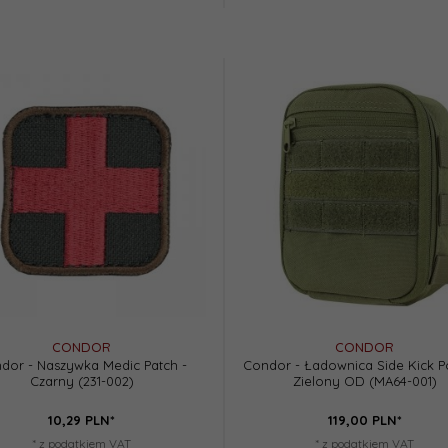
CONDOR
CONDOR
dor - Naszywka Medic Patch -
Condor - Ładownica Side Kick P
Czarny (231-002)
Zielony OD (MA64-001)
10,
29
PLN*
119,
00
PLN*
* z podatkiem VAT
* z podatkiem VAT