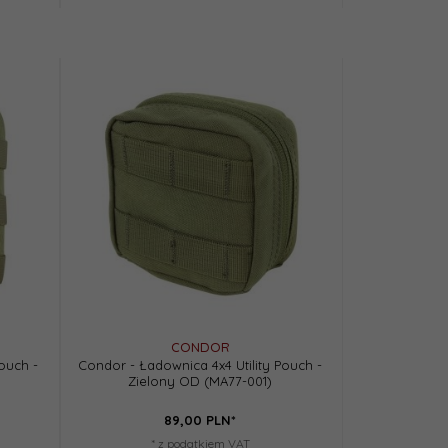
CONDOR
ouch -
Condor - Ładownica 4x4 Utility Pouch -
Zielony OD (MA77-001)
89,
00
PLN*
* z podatkiem VAT