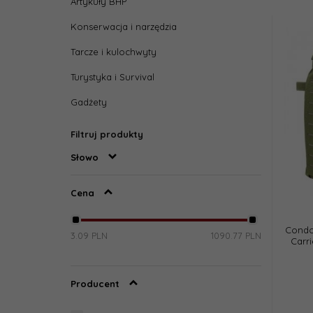
Artykuły BHP
Konserwacja i narzędzia
Tarcze i kulochwyty
Turystyka i Survival
Gadżety
Filtruj produkty
Słowo
Cena
Condor
3.09 PLN
1090.77 PLN
Carri
Producent