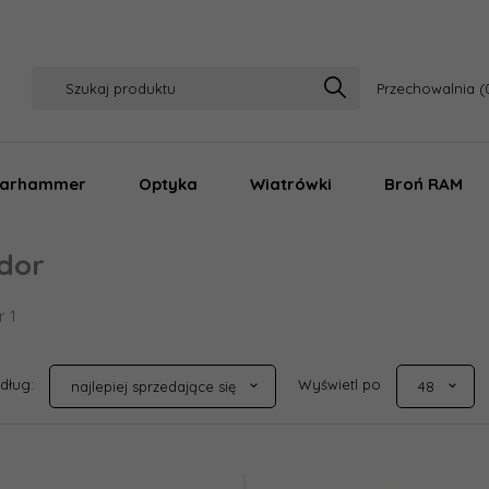
Przechowalnia
arhammer
Optyka
Wiatrówki
Broń RAM
dor
r 1
sort
pop
edług:
Wyświetl po
najlepiej sprzedające się
48