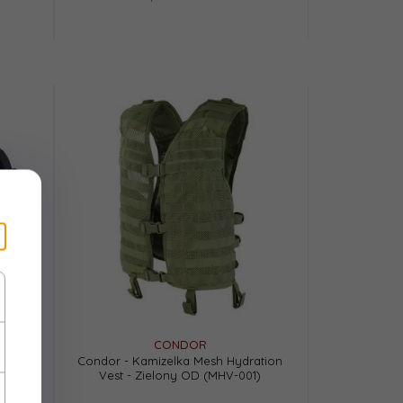
CONDOR
se -
Condor - Kamizelka Mesh Hydration
Vest - Zielony OD (MHV-001)