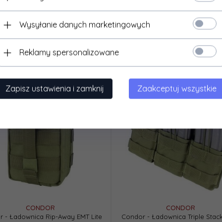
119,
00
PLN*
204,
97
PLN*
* z podatkiem VAT
* z podatkiem VAT
Wysyłanie danych marketingowych
Reklamy spersonalizowane
Zapisz ustawienia i zamknij
Zaakceptuj wszystkie
CONDOR
CONDOR
 - Ładownica Rip-Away EMT Lite
Condor - Ładownica Triple Stac