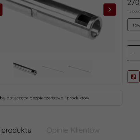
270
* z pod
Tow
by dotyczące bezpieczeństwa i produktów
 produktu
Opinie Klientów