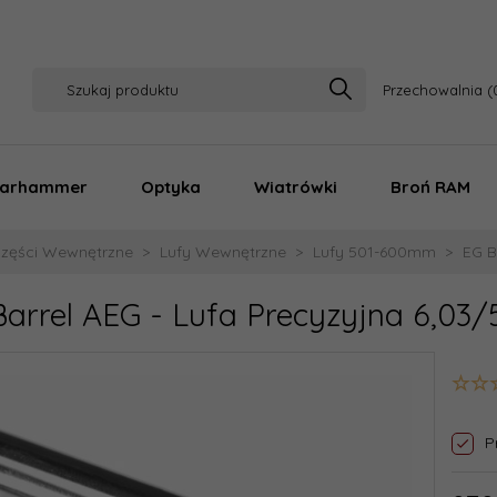
Przechowalnia
arhammer
Optyka
Wiatrówki
Broń RAM
zęści Wewnętrzne
Lufy Wewnętrzne
Lufy 501-600mm
EG B
Barrel AEG - Lufa Precyzyjna 6,0
P