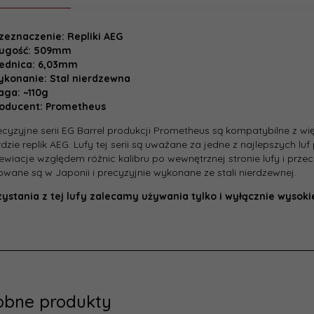
zeznaczenie: Repliki AEG
ługość: 509mm
ednica: 6,03mm
konanie: Stal nierdzewna
ga: ~110g
oducent: Prometheus
ecyzyjne serii EG Barrel produkcji Prometheus są kompatybilne z wi
dzie replik AEG. Lufy tej serii są uważane za jedne z najlepszych luf
dewiacje względem różnic kalibru po wewnętrznej stronie lufy i przec
wane są w Japonii i precyzyjnie wykonane ze stali nierdzewnej.
ystania z tej lufy zalecamy używania tylko i wyłącznie wysokie
obne produkty