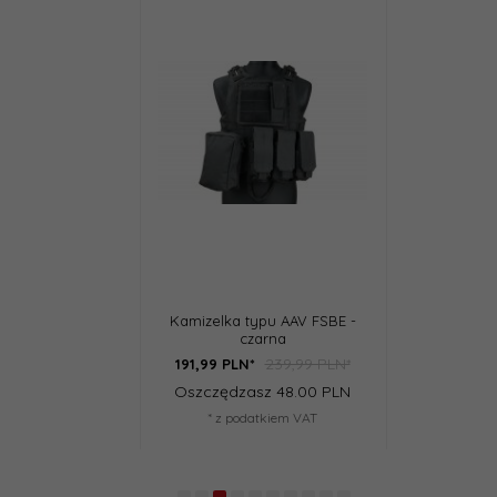
lka typu AAV FSBE -
Mała torba zrzutowa - TAN
Torba zr
czarna
239,99 PLN*
29,99 PLN*
PLN*
23,
99
PLN*
23,
99
ędzasz 48.00 PLN
Oszczędzasz 6.00 PLN
Oszcz
 z podatkiem VAT
* z podatkiem VAT
* 