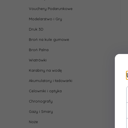
Vouchery Podarunkowe
Modelarstwo i Gry
Druk 3D
Broń na kule gumowe
Broń Palna
Wiatrówki
Karabiny na wodę
Akumulatory i ładowarki
Celowniki i optyka
Chronografy
Gazy i Smary
Noże