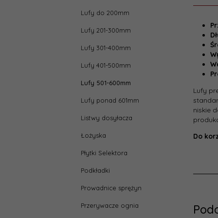
Lufy do 200mm
Pr
Lufy 201-300mm
D
Śr
Lufy 301-400mm
Wy
Wa
Lufy 401-500mm
Pr
Lufy 501-600mm
Lufy pr
standar
Lufy ponad 601mm
niskie 
Listwy dosyłacza
produko
Łożyska
Do korz
Płytki Selektora
Podkładki
Prowadnice sprężyn
Przerywacze ognia
Pod