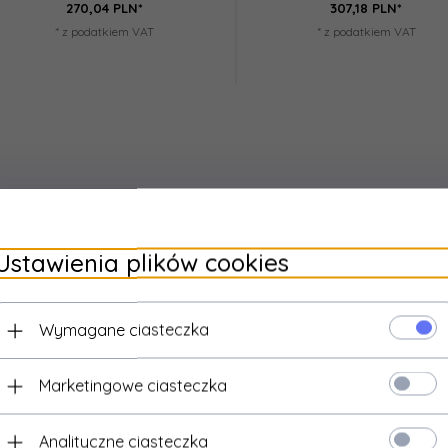
270,
04
PLN*
307,
18
PLN*
* z podatkiem VAT
* z podatkiem VAT
Ustawienia plików cookies
Wymagane ciasteczka
Marketingowe ciasteczka
Analityczne ciasteczka