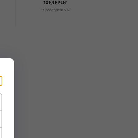
309,
99
PLN*
* z podatkiem VAT