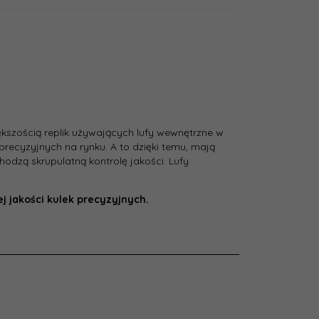
ększością replik używających lufy wewnętrzne w
 precyzyjnych na rynku. A to dzięki temu, mają
hodzą skrupulatną kontrolę jakości. Lufy
j jakości kulek precyzyjnych.