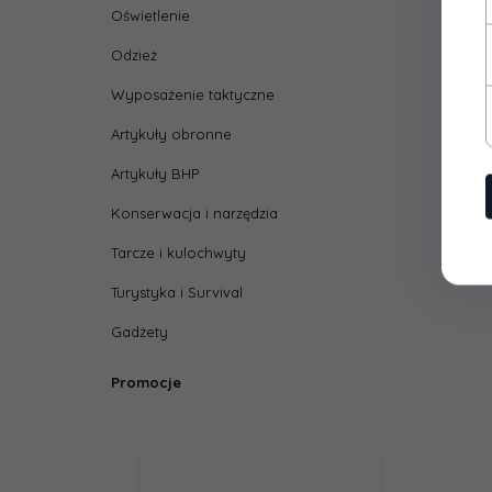
Oświetlenie
Odzież
Wyposażenie taktyczne
Artykuły obronne
Artykuły BHP
Konserwacja i narzędzia
Tarcze i kulochwyty
Turystyka i Survival
Gadżety
Promocje