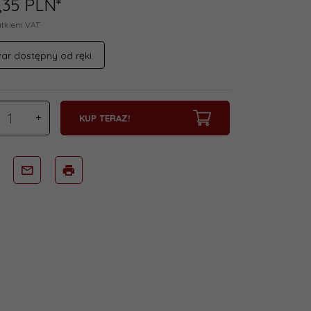
,
35
PLN*
atkiem VAT
ar dostępny od ręki.
KUP TERAZ!