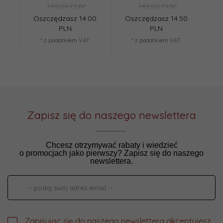
140,00 PLN*
145,00 PLN*
Oszczędzasz 14.00
Oszczędzasz 14.50
Os
PLN
PLN
* z podatkiem VAT
* z podatkiem VAT
Zapisz się do naszego newslettera
Chcesz otrzymywać rabaty i wiedzieć
o promocjach jako pierwszy? Zapisz się do naszego
newslettera.
Zapisując się do naszego newslettera akceptujesz