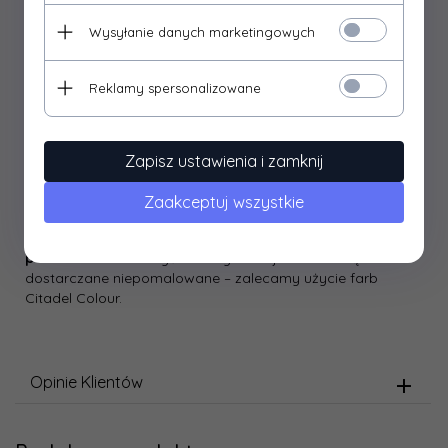
1x Medeb-Ahk
Wysyłanie danych marketingowych
W zestawie znajdują się również:
Reklamy spersonalizowane
5x dwustronnych kart wojowników
7x kart arkuszy jednostek (w językach: angielskim,
francuskim, niemieckim, hiszpańskim, włoskim, chińskim i
japońskim)
Zapisz ustawienia i zamknij
Karty wojowników mają wymiary 63 mm x 88 mm, a karty
arkuszy jednostek 106 mm x 145 mm.
Zaakceptuj wszystkie
Zestaw składa się z 20 plastikowych elementów, w tym 5
zintegrowanych podstaw dekoracyjnych. Figurki typu
push-fit
można złożyć bez użycia kleju. Modele są
dostarczane niepomalowane – zalecamy użycie farb
Citadel Colour.
Opinie Klientów