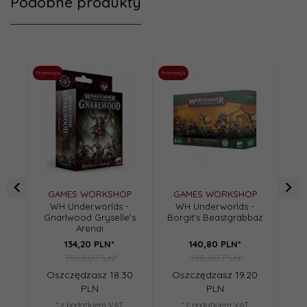
Podobne produkty
Promocja
Promocja
Promoc
GAMES WORKSHOP
GAMES WORKSHOP
G
WH Underworlds -
WH Underworlds -
W
Gnarlwood Gryselle's
Borgit's Beastgrabbaz
Har
Arenai
134,
20
PLN*
140,
80
PLN*
152,50 PLN*
160,00 PLN*
Oszczędzasz 18.30
Oszczędzasz 19.20
O
PLN
PLN
* z podatkiem VAT
* z podatkiem VAT