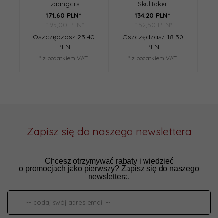
Tzaangors
Skulltaker
171,
60
PLN*
134,
20
PLN*
195,00 PLN*
152,50 PLN*
Oszczędzasz 23.40
Oszczędzasz 18.30
O
PLN
PLN
* z podatkiem VAT
* z podatkiem VAT
Zapisz się do naszego newslettera
Chcesz otrzymywać rabaty i wiedzieć
o promocjach jako pierwszy? Zapisz się do naszego
newslettera.