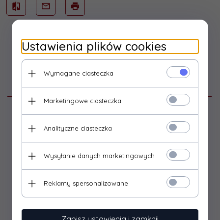
Ustawienia plików cookies
Wymagane ciasteczka
Opis produktu
Marketingowe ciasteczka
Zestaw do kolekcjonerskiej, figurkowej gry bitewnej
Warhammer Age of Sigmar
Analityczne ciasteczka
Materiał: tworzywo.
Wysyłanie danych marketingowych
Zestaw do złożenia, sklejenia i pomalowania. Nie zawiera
kleju ani farb.
Reklamy spersonalizowane
Zapisz ustawienia i zamknij