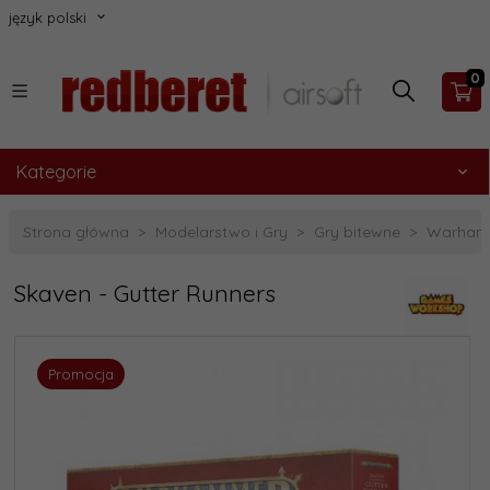
język polski
0
Kategorie
Strona główna
Modelarstwo i Gry
Gry bitewne
Warhamm
Skaven - Gutter Runners
Promocja