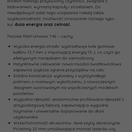
krótkim treningu przyswoimy czynności, związane z
ładowaniem, wymianą kapsuły i strzelaniem. Do
niewątpliwych zalet tego urządzenia należą także
szybkostrzelność, możliwość stosowanie różnego typu
kul,
duża energia oraz celność
.
Pistolet RAM Umarex T4E – cechy
Wysoka energia strzału: wystrzeliwuje kule gumowe
kalibru 12,7 mm z imponującą energią 13 J, co czyni go
efektywnym narzędziem do samoobrony.
Instynktowne celowanie: nowa muszka światłowodowa
zapewnia szybsze zgranie przyrządów na celu.
Solidna konstrukcja: wykonany z wytrzymałego
polimeru o matowym wykończeniu, z nowoczesnym
designem wzorowanym na współczesnych modelach
pistoletów.
Wygodna rękojeść: anatomicznie profilowana rękojeść z
antypoślizgową fakturą, zapewniająca wygodne
trzymanie i uniwersalne dopasowanie do dłoni
użytkownika.
Wszechstronność akcesoriów: dwie szyny akcesoryjne
Picatinny 22 mm umożliwiające montaż laserów czy