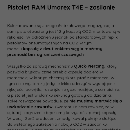
Pistolet RAM Umarex T4E – zasilanie
Kule ładowane są stałego 6-strzałowego magazynka, a
sam pistolet zasilany jest 12 g kapsułą CO2, montowaną w
rękojeści. W odróżnieniu jednak od standardowych replik i
pistoletów pneumatycznych na CO2, w tym
modelu
kapsułę z dwutlenkiem węgla możemy
przenosić bez ograniczeń czasowych
.
Wszystko za sprawą mechanizmu
Quick-Piercing,
który
pozwala błyskawicznie przebić kapsułę dopiero w
momencie, w którym chcemy skorzystać z miotacza. W
tym celu wystarczy jedynie lekko uderzyć w wystające z
rękojeści pokrętło, rozprężenie gazu następuje samoistnie,
a pistolet jest w ułamku sekundy gotowy do działania.
Takie rozwiązanie powoduje, że
nie musimy martwić się o
uszkodzenie zaworów.
Gwarantuje nam również, że w
sytuacji zagrożenie będziemy korzystać z pełnej kapsuły.
W wersji Gen2 producent zmodyfikował pokrętło służące
do wstępnego zakręcenia naboju CO2 w zasobniku,
znacznie zwiększając grubość teksturowania, co przekłada