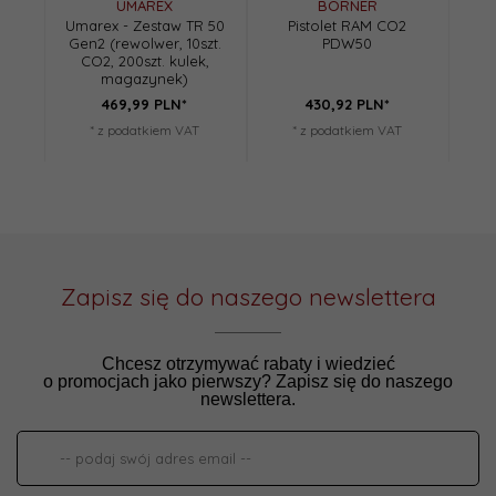
UMAREX
BORNER
Umarex - Zestaw TR 50
Pistolet RAM CO2
Uma
Gen2 (rewolwer, 10szt.
PDW50
Ge
CO2, 200szt. kulek,
C
magazynek)
ma
469,
99
PLN*
430,
92
PLN*
* z podatkiem VAT
* z podatkiem VAT
Zapisz się do naszego newslettera
Chcesz otrzymywać rabaty i wiedzieć
o promocjach jako pierwszy? Zapisz się do naszego
newslettera.