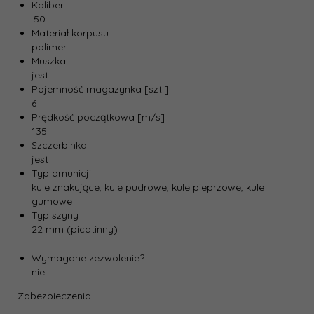
Kaliber
.50
Materiał korpusu
polimer
Muszka
jest
Pojemność magazynka [szt.]
6
Prędkość początkowa [m/s]
135
Szczerbinka
jest
Typ amunicji
kule znakujące,
kule pudrowe,
kule pieprzowe,
kule
gumowe
Typ szyny
22 mm (picatinny)
Wymagane zezwolenie?
nie
Zabezpieczenia