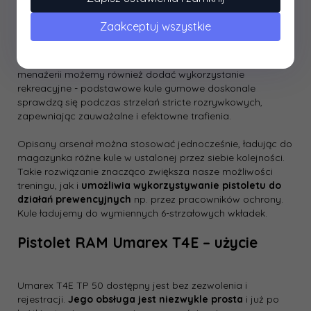
zauważalne oznaczenie trafień na przeciwniku,
jednocześnie będąc kompletnie bezpiecznym narzędziem
Zaakceptuj wszystkie
treningowym. W takich jednak wypadkach niezbędnym jest
stosowanie ochronników wzroku, które uchronią przed
uszkodzeniem najwrażliwsze obszary naszego ciała. Do tej
menażerii możemy również dodać wykorzystanie
rekreacyjne - podstawowe kule gumowe doskonale
sprawdzą się podczas strzelań stricte rozrywkowych,
zapewniając zauważalne i efektowne trafienia.
Opisany arsenał można stosować jednocześnie, ładując do
magazynka różne kule w ustalonej przez siebie kolejności.
Takie rozwiązanie znacząco zwiększa nasze możliwości
treningu, jak i
umożliwia wykorzystywanie pistoletu do
działań prewencyjnych
np. przez pracowników ochrony.
Kule ładujemy do wymiennych 6-strzałowych wkładek.
Pistolet RAM Umarex T4E – użycie
Umarex T4E TP 50 dostępny jest bez zezwolenia i
rejestracji.
Jego obsługa jest niezwykle prosta
i już po