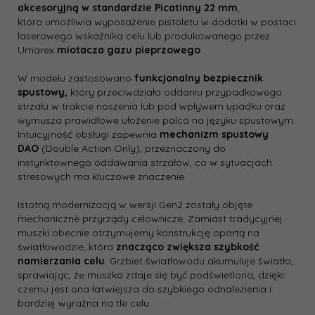
akcesoryjną w standardzie Picatinny 22 mm
,
która umożliwia wyposażenie pistoletu w dodatki w postaci
laserowego wskaźnika celu lub produkowanego przez
Umarex
miotacza gazu pieprzowego
.
W modelu zastosowano
funkcjonalny bezpiecznik
spustowy,
który przeciwdziała oddaniu przypadkowego
strzału w trakcie noszenia lub pod wpływem upadku oraz
wymusza prawidłowe ułożenie palca na języku spustowym.
Intuicyjność obsługi zapewnia
mechanizm spustowy
DAO
(Double Action Only), przeznaczony do
instynktownego oddawania strzałów, co w sytuacjach
stresowych ma kluczowe znaczenie.
Istotną modernizacją w wersji Gen2 zostały objęte
mechaniczne przyrządy celownicze. Zamiast tradycyjnej
muszki obecnie otrzymujemy konstrukcję opartą na
światłowodzie, która
znacząco zwiększa szybkość
namierzania celu
. Grzbiet światłowodu akumuluje światło,
sprawiając, że muszka zdaje się być podświetlona, dzięki
czemu jest ona łatwiejsza do szybkiego odnalezienia i
bardziej wyraźna na tle celu.