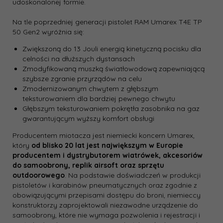
udoskonalonej formie.
Na tle poprzedniej generacji pistolet RAM Umarex T4E TP
50 Gen2 wyróżnia się:
Zwiększoną do 13 Jouli energią kinetyczną pocisku dla
celności na dłuższych dystansach
Zmodyfikowaną muszką światłowodową zapewniającą
szybsze zgranie przyrządów na celu
Zmodernizowanym chwytem z głębszym
teksturowaniem dla bardziej pewnego chwytu
Głębszym teksturowaniem pokrętła zasobnika na gaz
gwarantującym wyższy komfort obsługi
Producentem miotacza jest niemiecki koncern Umarex,
który
od blisko 20 lat jest największym w Europie
producentem i dystrybutorem wiatrówek, akcesoriów
do samoobrony, replik airsoft oraz sprzętu
outdoorowego
. Na podstawie doświadczeń w produkcji
pistoletów i karabinów pneumatycznych oraz zgodnie z
obowiązującymi przepisami dostępu do broni, niemieccy
konstruktorzy zaprojektowali niezawodne urządzenie do
samoobrony, które nie wymaga pozwolenia i rejestracji i