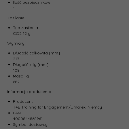
Ilość bezpieczników
1
Zasilanie
Typ zasilania
CO2 12 g
Wymiary
Długość całkowita [mm]
213
Długość lufy [mm]
108
Masa [g]
682
Informacje producenta
Producent
T4E Training for Engagement/Umarex, Niemcy
EAN
4000844868961
Symbol dostawcy