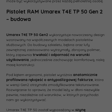
może być wykorzystywane przez każdą pełnoletnią osobę.
Pistolet RAM Umarex T4E TP 50 Gen 2
– budowa
Umarex T4E TP 50 Gen2
wykorzystuje nowoczesny design
wzorowany na współczesnych modelach pistoletów
służbowych. Do budowy szkieletu, bębna oraz lufy
zewnętrznej zastosowano wytrzymały, zbrojony polimer,
który zapewnia
trwałość i odporność na warunki
użytkowania
, jednocześnie zachowując komfortową, niską
masę konstrukcji.
Pod kątem ergonomii, pistolet wyróżnia
anatomicznie
profilowana rękojeść o antypoślizgowej fakturze
, która
w wersji Gen2 otrzymała zmodyfikowane teksturowanie.
Rozwiązanie to sprawia, że model leży w dłoni niezwykle
pewnie, niezależnie od warunków, w których przychodzi
nam go wykorzystywać.
Umarex T4E TP 50 został wyposażony w
szynę