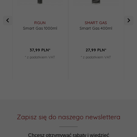
Po
RGUN
SMART GAS
na 
Smart Gas 1000ml
Smart Gas 400ml
27,
37,
99
PLN*
27,
99
PLN*
Osz
* z podatkiem VAT
* z podatkiem VAT
Zapisz się do naszego newslettera
Chcesz otrzymywać rabaty i wiedzieć