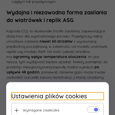
ciągłym lub pojedynczym.
Wydajna i niezawodna forma zasilania
do wiatrówek i replik ASG
Kapsuła CO
to doskonałe źródło zasilania, zapewniające
2
dużą moc dla wystrzelonego pocisku. Pojedynczy nabój
umożliwia oddanie
nawet 60 strzałów
z wyrównaną
prędkością początkową, w zależności od modelu wiatrówki,
repliki czy modelu RAM. Na ilość i jakość strzałów
ma
ogromny wpływ temperatura otoczenia
. Im jest
niższa, tym wydajność będzie spadać. Należy pamiętać, że
przebitą i niewykorzystaną kapsułę trzeba wykręcić
po
upływie 48 godzin
, ponieważ ciśnienie gazu może trwale
uszkodzić uszczelki zaworu konstrukcji, z której strzelamy.
Dane techniczne
Ustawienia plików cookies
Dane podstawowe
Ilość gazu w kapsule [g]
Wymagane ciasteczka