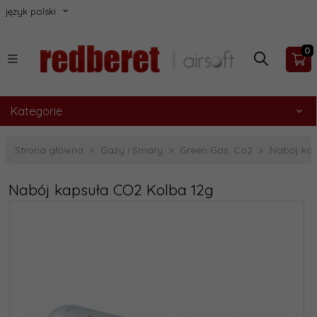
język polski
0
Kategorie
Strona główna
Gazy i Smary
Green Gas, Co2
Nabój kap
Nabój kapsuła CO2 Kolba 12g