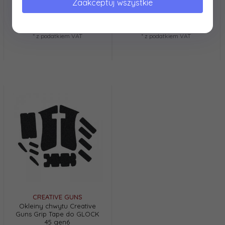
Zaakceptuj wszystkie
Guns Grip Tape do GLOCK
Guns Grip Tape do GLOCK
19 gen6
43x
60,
74
PLN*
60,
74
PLN*
* z podatkiem VAT
* z podatkiem VAT
CREATIVE GUNS
Okleiny chwytu Creative
Guns Grip Tape do GLOCK
45 gen6