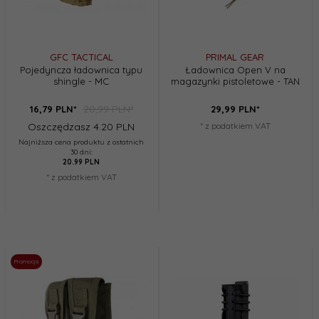
GFC TACTICAL
PRIMAL GEAR
Pojedyncza ładownica typu
Ładownica Open V na
shingle - MC
magazynki pistoletowe - TAN
20,99 PLN*
16,
79
PLN*
29,
99
PLN*
Oszczędzasz 4.20 PLN
* z podatkiem VAT
Najniższa cena produktu z ostatnich
30 dni:
20.99 PLN
* z podatkiem VAT
Promocja