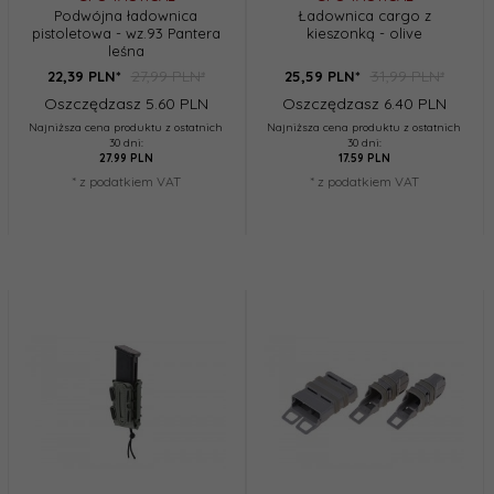
Podwójna ładownica
Ładownica cargo z
pistoletowa - wz.93 Pantera
kieszonką - olive
leśna
27,99 PLN*
31,99 PLN*
22,
39
PLN*
25,
59
PLN*
Oszczędzasz 5.60 PLN
Oszczędzasz 6.40 PLN
Najniższa cena produktu z ostatnich
Najniższa cena produktu z ostatnich
30 dni:
30 dni:
27.99 PLN
17.59 PLN
* z podatkiem VAT
* z podatkiem VAT