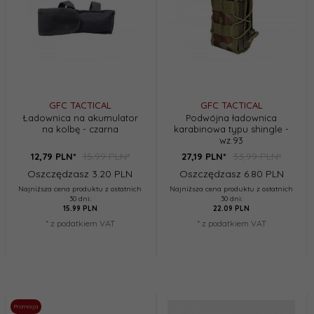
GFC TACTICAL
GFC TACTICAL
Ładownica na akumulator
Podwójna ładownica
na kolbę - czarna
karabinowa typu shingle -
wz.93
15,99 PLN*
33,99 PLN*
12,
79
PLN*
27,
19
PLN*
Oszczędzasz 3.20 PLN
Oszczędzasz 6.80 PLN
Najniższa cena produktu z ostatnich
Najniższa cena produktu z ostatnich
30 dni:
30 dni:
15.99 PLN
22.09 PLN
* z podatkiem VAT
* z podatkiem VAT
Promocja