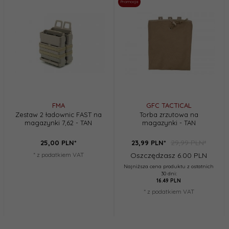
Promocja
FMA
GFC TACTICAL
Zestaw 2 ładownic FAST na
Torba zrzutowa na
magazynki 7,62 - TAN
magazynki - TAN
29,99 PLN*
25,
00
PLN*
23,
99
PLN*
* z podatkiem VAT
Oszczędzasz 6.00 PLN
Najniższa cena produktu z ostatnich
30 dni:
16.49 PLN
* z podatkiem VAT