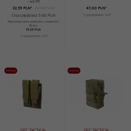
- wz.93
27,99 PLN*
22,
39
PLN*
47,
00
PLN*
Oszczędzasz 5.60 PLN
* z podatkiem VAT
Najniższa cena produktu z ostatnich
30 dni:
19.03 PLN
* z podatkiem VAT
Promocja
Promocja
GFC TACTICAL
GFC TACTICAL