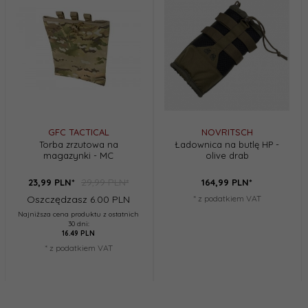
GFC TACTICAL
NOVRITSCH
Torba zrzutowa na
Ładownica na butlę HP -
magazynki - MC
olive drab
29,99 PLN*
23,
99
PLN*
164,
99
PLN*
Oszczędzasz 6.00 PLN
* z podatkiem VAT
Najniższa cena produktu z ostatnich
30 dni:
16.49 PLN
* z podatkiem VAT