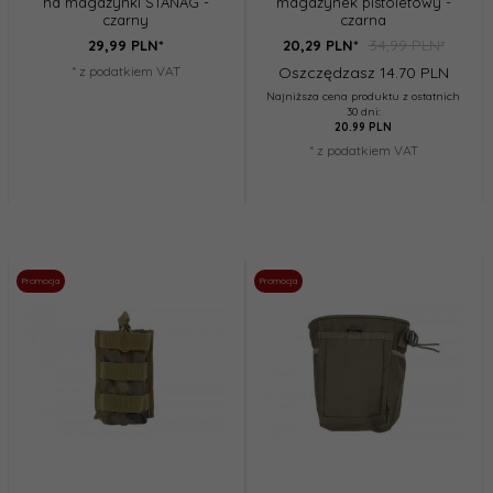
na magazynki STANAG -
magazynek pistoletowy -
czarny
czarna
34,99 PLN*
29,
99
PLN*
20,
29
PLN*
* z podatkiem VAT
Oszczędzasz 14.70 PLN
Najniższa cena produktu z ostatnich
30 dni:
20.99 PLN
* z podatkiem VAT
Promocja
Promocja