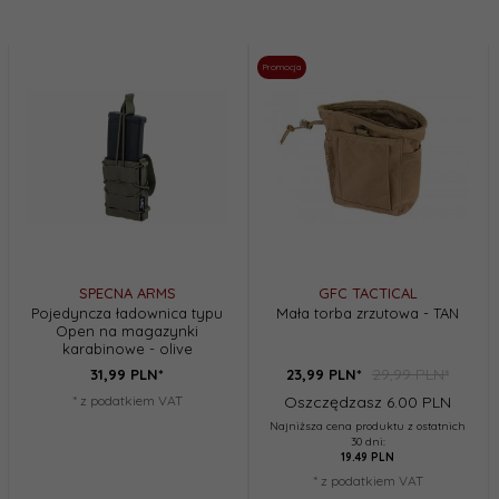
Promocja
SPECNA ARMS
GFC TACTICAL
Pojedyncza ładownica typu
Mała torba zrzutowa - TAN
Open na magazynki
karabinowe - olive
29,99 PLN*
31,
99
PLN*
23,
99
PLN*
* z podatkiem VAT
Oszczędzasz 6.00 PLN
Najniższa cena produktu z ostatnich
30 dni:
19.49 PLN
* z podatkiem VAT