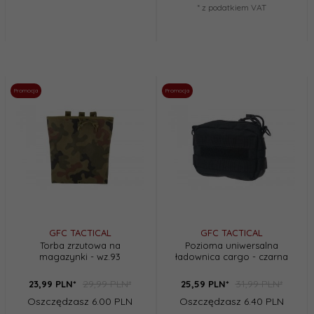
* z podatkiem VAT
Promocja
Promocja
GFC TACTICAL
GFC TACTICAL
Torba zrzutowa na
Pozioma uniwersalna
magazynki - wz.93
ładownica cargo - czarna
29,99 PLN*
31,99 PLN*
23,
99
PLN*
25,
59
PLN*
Oszczędzasz 6.00 PLN
Oszczędzasz 6.40 PLN