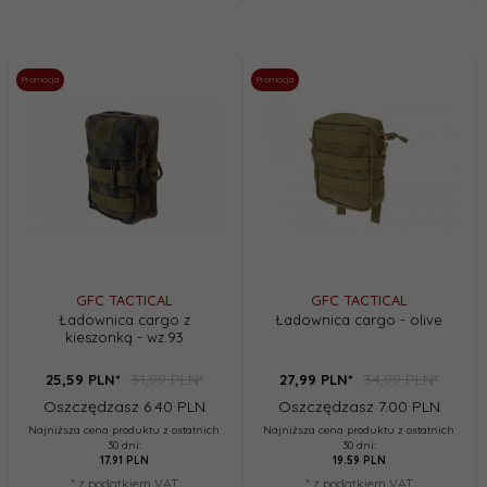
Promocja
Promocja
GFC TACTICAL
GFC TACTICAL
Ładownica cargo z
Ładownica cargo - olive
kieszonką - wz.93
31,99 PLN*
34,99 PLN*
25,
59
PLN*
27,
99
PLN*
Oszczędzasz 6.40 PLN
Oszczędzasz 7.00 PLN
Najniższa cena produktu z ostatnich
Najniższa cena produktu z ostatnich
30 dni:
30 dni:
17.91 PLN
19.59 PLN
* z podatkiem VAT
* z podatkiem VAT