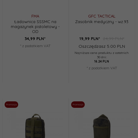
FMA
GFC TACTICAL
Ładownica SSSMC na
Zasobnik medyczny - wz.93
magazynek pistoletowy -
OD
24,99 PLN*
34,
99
PLN*
19,
99
PLN*
* z podatkiem VAT
Oszczędzasz 5.00 PLN
Najniższa cena produktu z ostatnich
30 dni:
16.24 PLN
* z podatkiem VAT
Promocja
Promocja