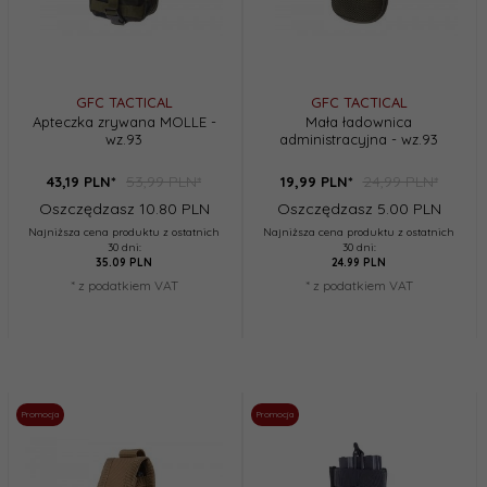
GFC TACTICAL
GFC TACTICAL
Apteczka zrywana MOLLE -
Mała ładownica
wz.93
administracyjna - wz.93
53,99 PLN*
24,99 PLN*
43,
19
PLN*
19,
99
PLN*
Oszczędzasz 10.80 PLN
Oszczędzasz 5.00 PLN
Najniższa cena produktu z ostatnich
Najniższa cena produktu z ostatnich
30 dni:
30 dni:
35.09 PLN
24.99 PLN
* z podatkiem VAT
* z podatkiem VAT
Promocja
Promocja