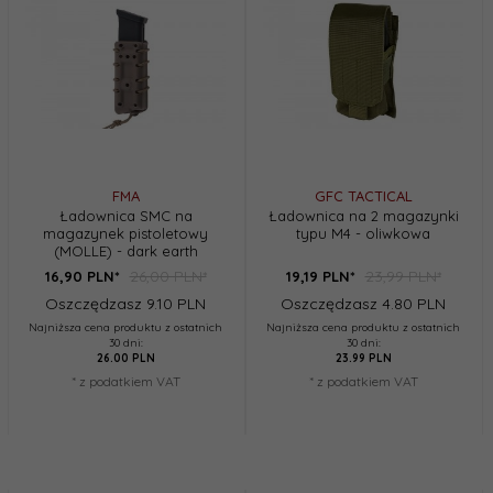
FMA
GFC TACTICAL
Ładownica SMC na
Ładownica na 2 magazynki
magazynek pistoletowy
typu M4 - oliwkowa
(MOLLE) - dark earth
26,00 PLN*
23,99 PLN*
16,
90
PLN*
19,
19
PLN*
Oszczędzasz 9.10 PLN
Oszczędzasz 4.80 PLN
Najniższa cena produktu z ostatnich
Najniższa cena produktu z ostatnich
30 dni:
30 dni:
26.00 PLN
23.99 PLN
* z podatkiem VAT
* z podatkiem VAT