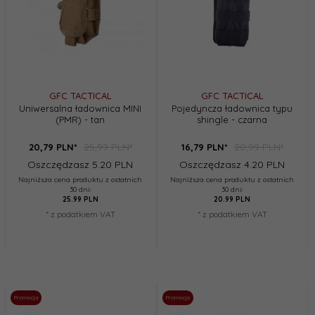
GFC TACTICAL
GFC TACTICAL
Uniwersalna ładownica MINI
Pojedyncza ładownica typu
(PMR) - tan
shingle - czarna
25,99 PLN*
20,99 PLN*
20,
79
PLN*
16,
79
PLN*
Oszczędzasz 5.20 PLN
Oszczędzasz 4.20 PLN
Najniższa cena produktu z ostatnich
Najniższa cena produktu z ostatnich
30 dni:
30 dni:
25.99 PLN
20.99 PLN
* z podatkiem VAT
* z podatkiem VAT
Promocja
Promocja