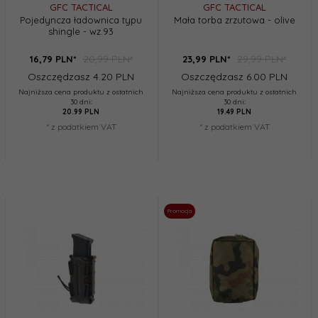
GFC TACTICAL
GFC TACTICAL
Pojedyncza ładownica typu
Mała torba zrzutowa - olive
shingle - wz.93
20,99 PLN*
29,99 PLN*
16,
79
PLN*
23,
99
PLN*
Oszczędzasz 4.20 PLN
Oszczędzasz 6.00 PLN
Najniższa cena produktu z ostatnich
Najniższa cena produktu z ostatnich
30 dni:
30 dni:
20.99 PLN
19.49 PLN
* z podatkiem VAT
* z podatkiem VAT
Promocja