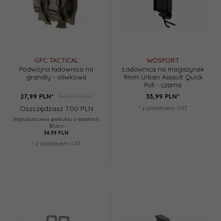
GFC TACTICAL
WOSPORT
Podwójna ładownica na
Ładownica na magazynek
granaty - oliwkowa
9mm Urban Assault Quick
Pull - czarna
34,99 PLN*
27,
99
PLN*
33,
99
PLN*
Oszczędzasz 7.00 PLN
* z podatkiem VAT
Najniższa cena produktu z ostatnich
30 dni:
34.99 PLN
* z podatkiem VAT