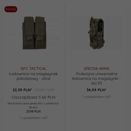
Promocja
GFC TACTICAL
SPECNA ARMS
Ładownica na magazynek
Podwójna uniwersalna
pistoletowy - olive
ładownica na magazynki -
Wz.93
27,99 PLN*
22,
39
PLN*
34,
99
PLN*
Oszczędzasz 5.60 PLN
* z podatkiem VAT
Najniższa cena produktu z ostatnich
30 dni:
27.99 PLN
* z podatkiem VAT