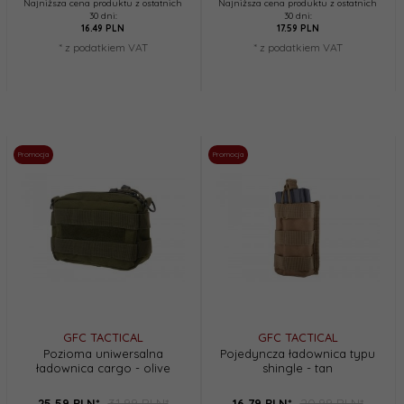
Najniższa cena produktu z ostatnich
Najniższa cena produktu z ostatnich
30 dni:
30 dni:
16.49 PLN
17.59 PLN
* z podatkiem VAT
* z podatkiem VAT
Promocja
Promocja
GFC TACTICAL
GFC TACTICAL
Pozioma uniwersalna
Pojedyncza ładownica typu
ładownica cargo - olive
shingle - tan
31,99 PLN*
20,99 PLN*
25,
59
PLN*
16,
79
PLN*