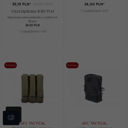
43,99 PLN*
35,
19
PLN*
26,
00
PLN*
Oszczędzasz 8.80 PLN
* z podatkiem VAT
Najniższa cena produktu z ostatnich
30 dni:
24.63 PLN
* z podatkiem VAT
Promocja
Promocja
GFC TACTICAL
GFC TACTICAL