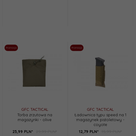
Promocja
Promocja
GFC TACTICAL
GFC TACTICAL
Torba zrzutowa na
Ładownica typu speed na 1
magazynki - olive
magazynek pistoletowy -
coyote
29,99 PLN*
15,99 PLN*
23,
99
PLN*
12,
79
PLN*