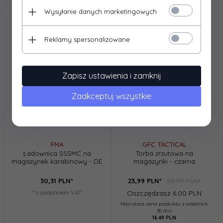
Wysyłanie danych marketingowych
Reklamy spersonalizowane
Promocja
Zapisz ustawienia i zamknij
Zaakceptuj wszystkie
FMA
GFC TACTICAL
Ładownica SSSMC na
Torba zrzutowa na
magazynek karabinowy - DE
magazynki - czarna
29,99 PLN*
30,
31
PLN*
23,
99
PLN*
* z podatkiem VAT
Oszczędzasz 6.00 PLN
Najniższa cena produktu z ostatnich
30 dni:
16.49 PLN