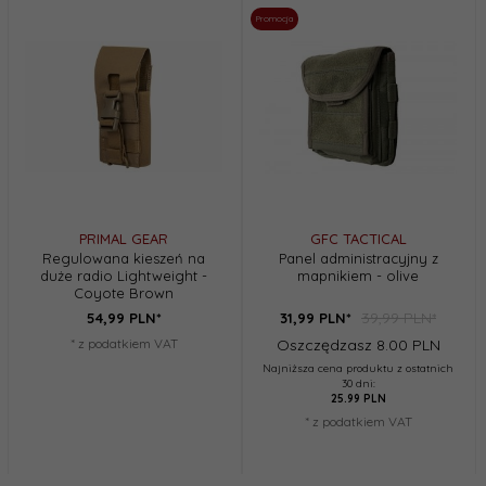
Promocja
PRIMAL GEAR
GFC TACTICAL
Regulowana kieszeń na
Panel administracyjny z
duże radio Lightweight -
mapnikiem - olive
Coyote Brown
39,99 PLN*
54,
99
PLN*
31,
99
PLN*
* z podatkiem VAT
Oszczędzasz 8.00 PLN
Najniższa cena produktu z ostatnich
30 dni:
25.99 PLN
* z podatkiem VAT