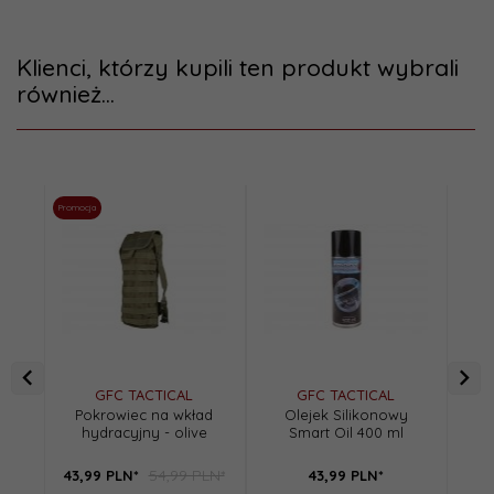
Klienci, którzy kupili ten produkt wybrali
również...
Promocja
Promoc
GFC TACTICAL
GFC TACTICAL
Pokrowiec na wkład
Olejek Silikonowy
Pan
hydracyjny - olive
Smart Oil 400 ml
m
54,99 PLN*
43,
99
PLN*
43,
99
PLN*
32,