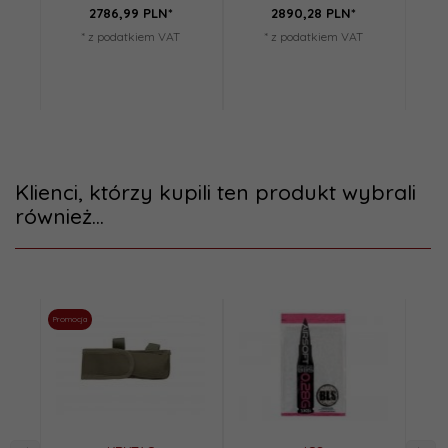
2786,
99
PLN*
2890,
28
PLN*
* z podatkiem VAT
* z podatkiem VAT
Klienci, którzy kupili ten produkt wybrali
również...
Promocja