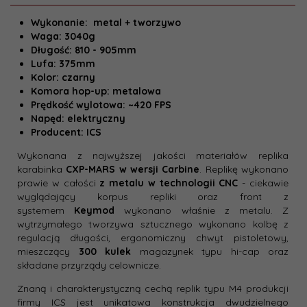
Wykonanie: metal + tworzywo
Waga: 3040g
Długość: 810 - 905mm
Lufa: 375mm
Kolor: czarny
Komora hop-up: metalowa
Prędkość wylotowa: ~420 FPS
Napęd: elektryczny
Producent: ICS
Wykonana z najwyższej jakości materiałów replika
karabinka
CXP-MARS w wersji Carbine
. Replikę wykonano
prawie w całości
z metalu w technologii CNC
- ciekawie
wyglądający korpus repliki oraz front z
systemem
Keymod
wykonano właśnie z metalu. Z
wytrzymałego tworzywa sztucznego wykonano kolbę z
regulacją długości, ergonomiczny chwyt pistoletowy,
mieszczący
300 kulek
magazynek typu hi-cap oraz
składane przyrządy celownicze.
Znaną i charakterystyczną cechą replik typu M4 produkcji
firmy ICS jest unikatowa konstrukcja dwudzielnego