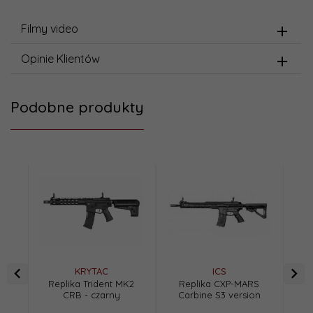
Filmy video
Opinie Klientów
Podobne produkty
KRYTAC
ICS
Replika Trident MK2
Replika CXP-MARS
Kr
CRB - czarny
Carbine S3 version
Spo