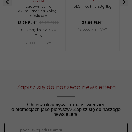
KRYTAC
ICS
Ładownica na
BLS - Kulki 0,28g 1kg
Gu
akumulator na kolbę -
Ma
oliwkowa
15,99 PLN*
12,
79
PLN*
38,
89
PLN*
Oszczędzasz 3.20
* z podatkiem VAT
PLN
* z podatkiem VAT
Zapisz się do naszego newslettera
Chcesz otrzymywać rabaty i wiedzieć
o promocjach jako pierwszy? Zapisz się do naszego
newslettera.