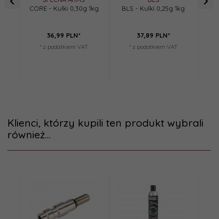
CORE - Kulki 0,30g 1kg
BLS - Kulki 0,25g 1kg
BL
36,
99
PLN*
37,
89
PLN*
* z podatkiem VAT
* z podatkiem VAT
Klienci, którzy kupili ten produkt wybrali
również...