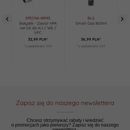
SPECNA ARMS
BLS
Balystik - Zawór HPA
Smart Gas 800ml
Ele
ver.US do KJ / WE /
na
VFC
32,
99
PLN*
36,
99
PLN*
* z podatkiem VAT
* z podatkiem VAT
Zapisz się do naszego newslettera
Chcesz otrzymywać rabaty i wiedzieć
o promocjach jako pierwszy? Zapisz się do naszego
newslettera.