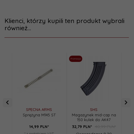
Klienci, którzy kupili ten produkt wybrali
również...
Promocja
SH
SPECNA ARMS
SHS
Sprężyna M145 ST
Magazynek mid-cap na
150 kulek do AK47
40,99 PLN*
14,
99
PLN*
32,
79
PLN*
* z podatkiem VAT
Oszczędzasz 8.20