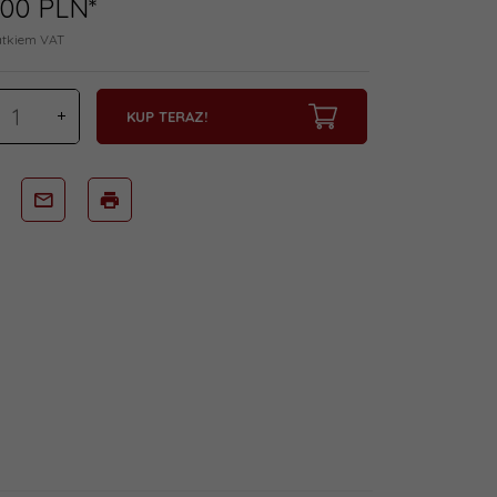
00
PLN*
atkiem VAT
KUP TERAZ!