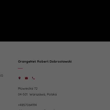
OrangeNet Robert Dobrosławski
SG
Płowiecka 72
04-501
Warszawa
,
Polska
+48570641114