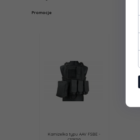
Promocje
Kamizelka typu AAV FSBE -
Mała torba zrzutowa - TAN
czarna