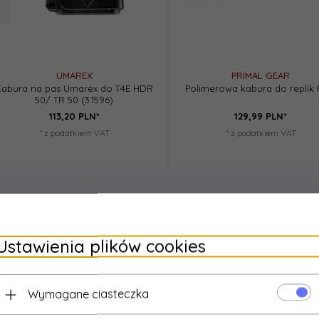
UMAREX
PRIMAL GEAR
Kabura na pas Umarex do T4E HDR
Polimerowa kabura do replik 
50/ TR 50 (3.1596)
113,
20
PLN*
129,
99
PLN*
* z podatkiem VAT
* z podatkiem VAT
Ustawienia plików cookies
Wymagane ciasteczka