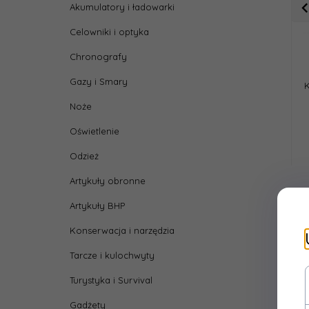
Akumulatory i ładowarki
Celowniki i optyka
Chronografy
Gazy i Smary
Noże
Oświetlenie
Odzież
Artykuły obronne
Artykuły BHP
Konserwacja i narzędzia
Tarcze i kulochwyty
Turystyka i Survival
Gadżety