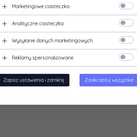
Marketingowe ciasteczka
Analityczne ciasteczka
Wysyłanie danych marketingowych
Reklamy spersonalizowane
Zapisz ustawienia i zamknij
Zaakceptuj wszystkie
Torba zrzutowa na magazynki
Kamizelka Personal Body
- TAN
Armor - zielony OD