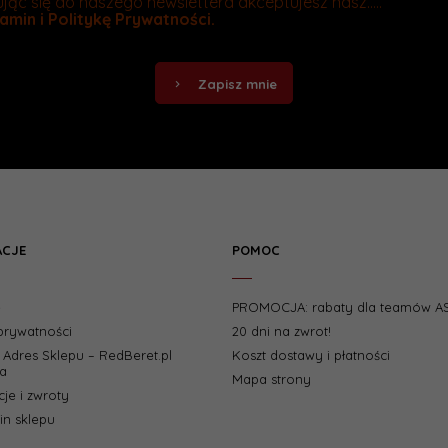
jąc się do naszego newslettera akceptujesz nasz.....
amin
i
Politykę Prywatności
.
Zapisz mnie
ACJE
POMOC
e
PROMOCJA: rabaty dla teamów A
 prywatności
20 dni na zwrot!
i Adres Sklepu – RedBeret.pl
Koszt dostawy i płatności
a
Mapa strony
je i zwroty
n sklepu