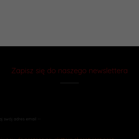
Zapisz się do naszego newslettera
Chcesz otrzymywać rabaty i wiedzieć
o promocjach jako pierwszy? Zapisz się do naszego newslettera