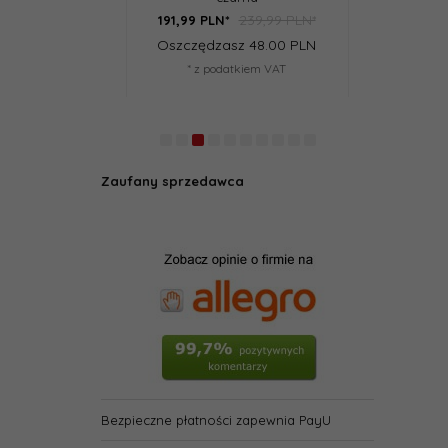
239,99 PLN*
29,99 PLN*
191,
99
PLN*
23,
99
PLN*
Oszczędzasz 48.00 PLN
Oszczędzasz 6.00 PLN
* z podatkiem VAT
* z podatkiem VAT
Zaufany sprzedawca
Bezpieczne płatności zapewnia PayU