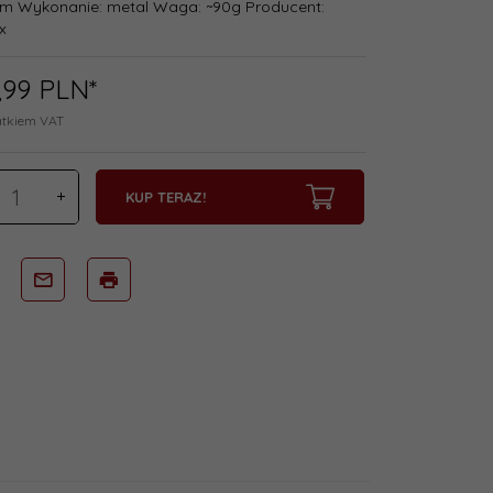
m Wykonanie: metal Waga: ~90g Producent:
x
,
99
PLN*
atkiem VAT
KUP TERAZ!