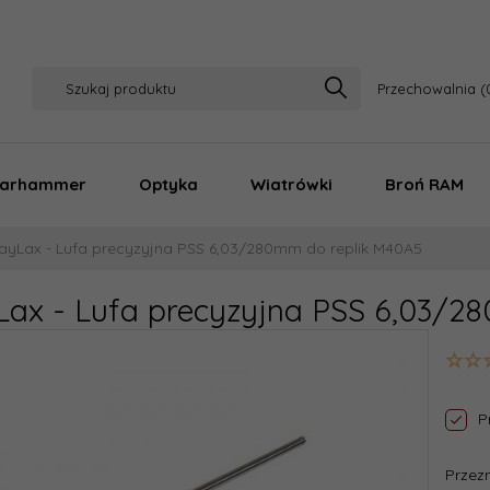
Przechowalnia
arhammer
Optyka
Wiatrówki
Broń RAM
ayLax - Lufa precyzyjna PSS 6,03/280mm do replik M40A5
Lax - Lufa precyzyjna PSS 6,03/2
P
Przez