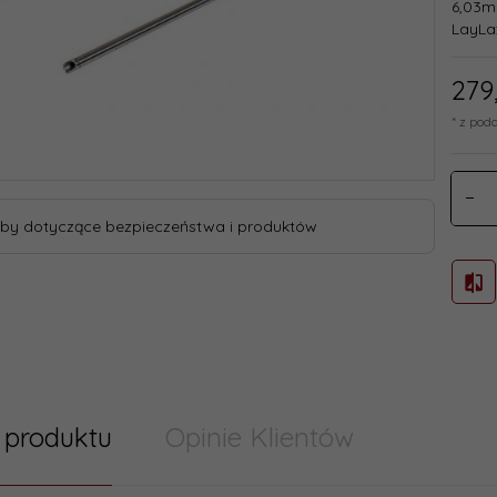
6,03m
LayLa
279
* z pod
by dotyczące bezpieczeństwa i produktów
 produktu
Opinie Klientów