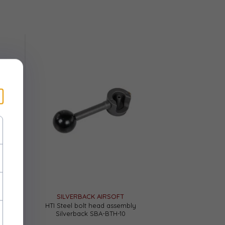
SILVERBACK AIRSOFT
 HTI
HTI Steel bolt head assembly
Silverback SBA-BTH-10