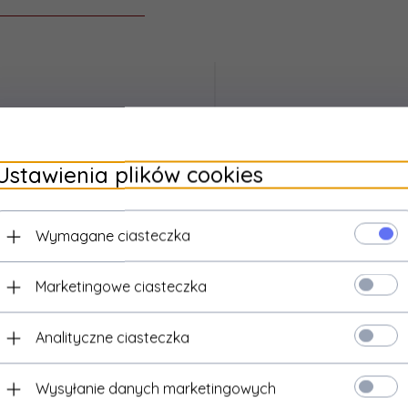
Ustawienia plików cookies
Wymagane ciasteczka
Marketingowe ciasteczka
Analityczne ciasteczka
MAXX MODEL
SILVERBACK AIRSOFT
axx Model - Komora Hop-Up Ultra
Prowadnica sprężyny do replik
Wysyłanie danych marketingowych
Precision SRG (R/H) GBB do
Silverback
SRS/HTI