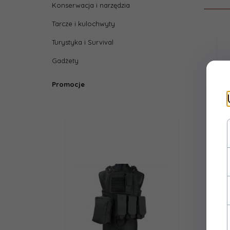
Konserwacja i narzędzia
Tarcze i kulochwyty
Turystyka i Survival
Gadżety
Promocje
M