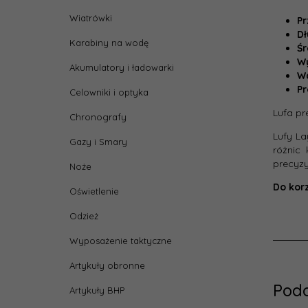
Wiatrówki
Pr
D
Karabiny na wodę
Śr
W
Akumulatory i ładowarki
W
Pr
Celowniki i optyka
Lufa pr
Chronografy
Lufy La
Gazy i Smary
różnic 
precyzy
Noże
Do korz
Oświetlenie
Odzież
Wyposażenie taktyczne
Artykuły obronne
Pod
Artykuły BHP