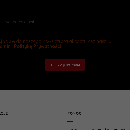
o promocjach jako pierwszy? Zapisz się do naszego newslettera
jąc się do naszego newslettera akceptujesz nasz.....
amin
i
Politykę Prywatności
.
Zapisz mnie
ACJE
POMOC
e
PROMOCJA: rabaty dla teamów A