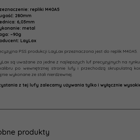
zeznaczenie: repliki M40A5
ługość: 280mm
ednica: 6,03mm
ykonanie: metal
aga: ~90g
oducent: LayLax
ecyzyjna PSS produkcji LayLax przeznaczona jest do replik M40A5
yLax są uważane za jedne z najlepszych luf precyzyjnych na rynku
kalibru po wewnętrznej stronie lufy i przechodzą skrupulatną k
jnie wykonane ze stali nierdzewnej.
ystania z tej lufy zalecamy używania tylko i wyłącznie wysokie
obne produkty