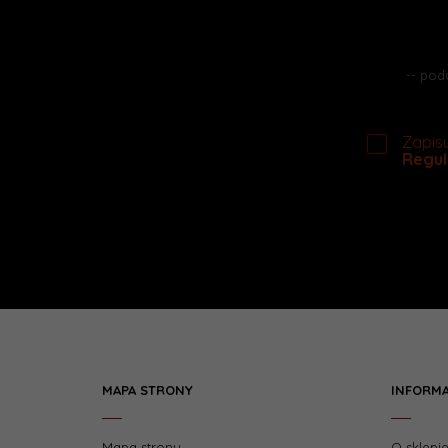
Zapisu
Regul
MAPA STRONY
INFORM
Mapa strony
O sklepi