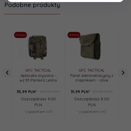
Podobne produkty
Promocja
Promocja
Promoc
GFC TACTICAL
GFC TACTICAL
Apteczka zrywana -
Panel administracyjny z
Pot
wz.93 Pantera Leśna
mapnikiem - olive
mag
44,99 PLN*
39,99 PLN*
35,
99
PLN*
31,
99
PLN*
42,
Oszczędzasz 9.00
Oszczędzasz 8.00
O
PLN
PLN
* z podatkiem VAT
* z podatkiem VAT