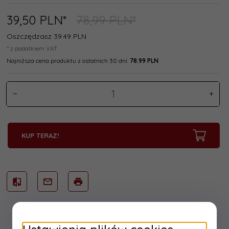
39,
50
PLN*
78,99 PLN*
Oszczędzasz 39.49 PLN
* z podatkiem VAT
Najniższa cena produktu z ostatnich 30 dni:
78.99 PLN
KUP TERAZ!