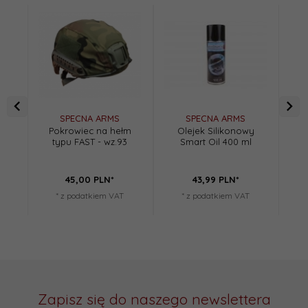
SPECNA ARMS
SPECNA ARMS
Pokrowiec na hełm
Olejek Silikonowy
Z
typu FAST - wz.93
Smart Oil 400 ml
45,
00
PLN*
43,
99
PLN*
* z podatkiem VAT
* z podatkiem VAT
Zapisz się do naszego newslettera