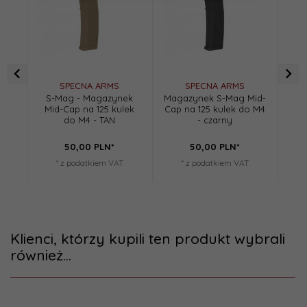
SPECNA ARMS
SPECNA ARMS
S-Mag - Magazynek
Magazynek S-Mag Mid-
C
Mid-Cap na 125 kulek
Cap na 125 kulek do M4
Mi
do M4 - TAN
- czarny
50,
00
PLN*
50,
00
PLN*
* z podatkiem VAT
* z podatkiem VAT
Klienci, którzy kupili ten produkt wybrali
również...