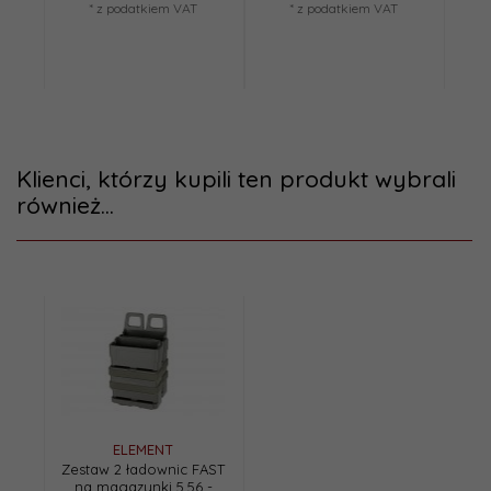
* z podatkiem VAT
* z podatkiem VAT
Klienci, którzy kupili ten produkt wybrali
również...
ELEMENT
Zestaw 2 ładownic FAST
na magazynki 5,56 -