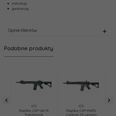
instrukcję
gwarancję
Opinie Klientów
Podobne produkty
ICS
ICS
Replika CXP-UK1 R
Replika CXP-MARS
Re
Transform4
Carbine S3 version