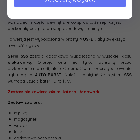
Zaakceptuj wszystkie
Elementy wewnętrzne są w pełni kompatybilne z częściami
innych renomowanych firm - wyjątkiem jest tu oczywiście
szkielet gearboxa, dysza i popychacz. Standardem są tu już
wzmocnione części wewnętrzne co sprawia, że replika jest
doskonałą bazą do dalszej rozbudowy i tuningu.
Ta wersja jest wyposażona w prosty
MOSFET
, aby zwiększyć
trwałość styków.
Seria SSS
została dodatkowo wyposażona w
wysokiej klasy
elektronikę
. Oferuje ona nie tylko ochronę przed
uszkodzeniem baterii, ale także umożliwia przeprogramowanie
trybu ognia
AUTO-BURST
. Należy pamiętać że system
SSS
wymaga użycia baterii LiPo 11,1V.
Zestaw nie zawiera akumulatora i ładowarki.
Zestaw zawiera:
replikę
magazynek
wycior
kulki
dodatkowe bezpieczniki