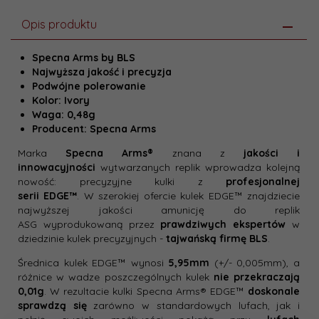
Opis produktu
Specna Arms by BLS
Najwyższa jakość i precyzja
Podwójne polerowanie
Kolor: Ivory
Waga: 0,48g
Producent: Specna Arms
Marka
Specna
Arms®
znana z
jakości i
innowacyjności
wytwarzanych replik wprowadza kolejną
nowość: precyzyjne
kulki
z
profesjonalnej
serii EDGE™
. W szerokiej ofercie kulek EDGE™ znajdziecie
najwyższej jakości amunicję
do replik
ASG wyprodukowaną
przez
prawdziwych ekspertów
w
dziedzinie kulek precyzyjnych -
tajwańską firmę BLS
.
Średnica kulek EDGE™ wynosi
5,95mm
(+/- 0,005mm), a
różnice w wadze poszczególnych kulek
nie przekraczają
0,01g
. W rezultacie
kulki Specna Arms® EDGE™
doskonale
sprawdzą się
zarówno w standardowych lufach, jak i