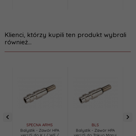
Klienci, którzy kupili ten produkt wybrali
również...
Promoc
SPECNA ARMS
BLS
Balystik - Zawór HPA
Balystik - Zawór HPA
Po
ver.US do KJ / WE /
ver.US do Tokyo Marui
na 