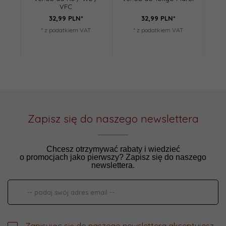
VFC
32,
99
PLN*
32,
99
PLN*
27,
* z podatkiem VAT
* z podatkiem VAT
Osz
Zapisz się do naszego newslettera
Chcesz otrzymywać rabaty i wiedzieć
o promocjach jako pierwszy? Zapisz się do naszego
newslettera.
Zapisując się do naszego newslettera akceptujesz