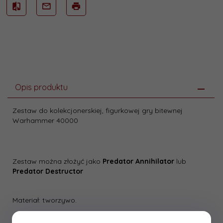
Opis produktu
Zestaw do kolekcjonerskiej, figurkowej gry bitewnej
Warhammer 40000
Zestaw można złożyć jako
Predator Annihilator
lub
Predator Destructor
Materiał: tworzywo.
Zestaw do złożenia i pomalowania. Nie zawiera kleju ani