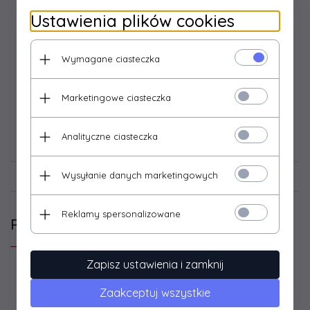
farb.
Ustawienia plików cookies
Wymagane ciasteczka
Marketingowe ciasteczka
Analityczne ciasteczka
Filmy video
Opinie Klientów
Wysyłanie danych marketingowych
Reklamy spersonalizowane
Podobne produkty
Zapisz ustawienia i zamknij
Zaakceptuj wszystkie
Promocja
Promocja
Promoc