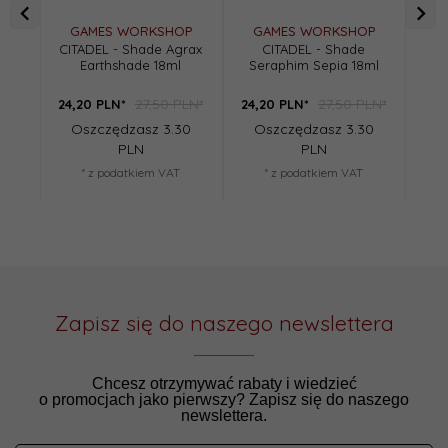
GAMES WORKSHOP
GAMES WORKSHOP
G
CITADEL - Shade Agrax
CITADEL - Shade
CIT
Earthshade 18ml
Seraphim Sepia 18ml
27,50 PLN*
27,50 PLN*
24,
20
PLN*
24,
20
PLN*
13,
Oszczędzasz 3.30
Oszczędzasz 3.30
Osz
PLN
PLN
* z podatkiem VAT
* z podatkiem VAT
Zapisz się do naszego newslettera
Chcesz otrzymywać rabaty i wiedzieć
o promocjach jako pierwszy? Zapisz się do naszego
newslettera.