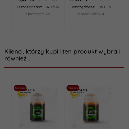
Oszczędzasz 1.86 PLN
Oszczędzasz 1.86 PLN
Osz
* z podatkiem VAT
* z podatkiem VAT
Klienci, którzy kupili ten produkt wybrali
również...
Promocja
Promocja
Promoc