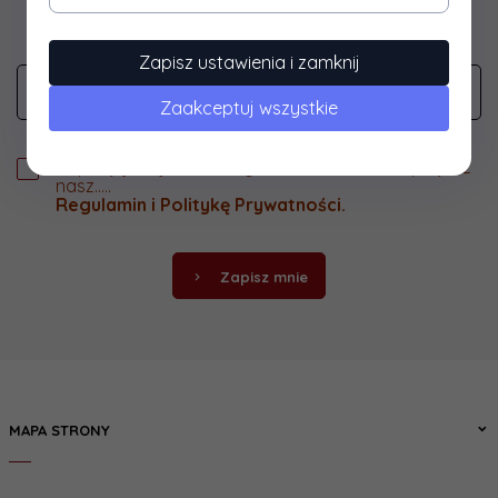
o promocjach jako pierwszy? Zapisz się do naszego
newslettera.
Zapisz ustawienia i zamknij
Zaakceptuj wszystkie
Zapisując się do naszego newslettera akceptujesz
nasz.....
Regulamin
i
Politykę Prywatności
.
Zapisz mnie
MAPA STRONY