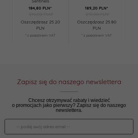
Sentinels
184,
80
PLN*
189,
20
PLN*
210,00 PLN*
215,00 PLN*
Oszczędzasz 25.20
Oszczędzasz 25.80
Os
PLN
PLN
* z podatkiem VAT
* z podatkiem VAT
Zapisz się do naszego newslettera
Chcesz otrzymywać rabaty i wiedzieć
o promocjach jako pierwszy? Zapisz się do naszego
newslettera.