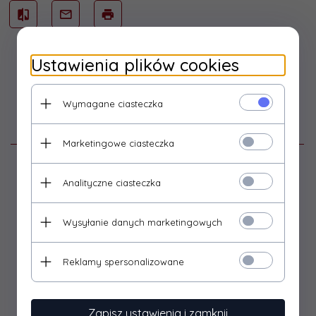
Ustawienia plików cookies
Wymagane ciasteczka
Opis produktu
Marketingowe ciasteczka
Zestaw do kolekcjonerskiej, figurkowej gry bitewnej
Analityczne ciasteczka
Warhammer Age of Sigmar
Wysyłanie danych marketingowych
Materiał: tworzywo.
Zestaw do złożenia i pomalowania. Nie zawiera kleju ani
Reklamy spersonalizowane
farb.
Zapisz ustawienia i zamknij