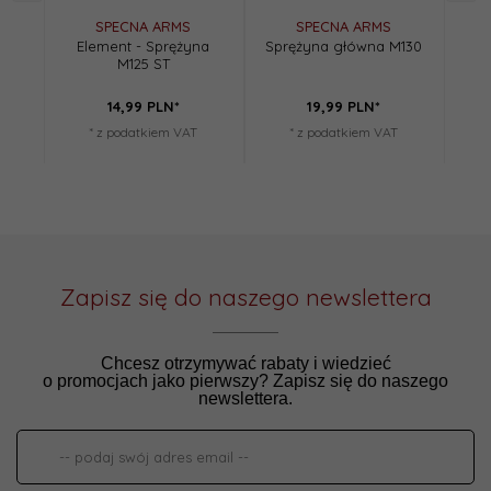
SPECNA ARMS
SPECNA ARMS
Element - Sprężyna
Sprężyna główna M130
Gu
M125 ST
14,
99
PLN*
19,
99
PLN*
* z podatkiem VAT
* z podatkiem VAT
Zapisz się do naszego newslettera
Chcesz otrzymywać rabaty i wiedzieć
o promocjach jako pierwszy? Zapisz się do naszego
newslettera.