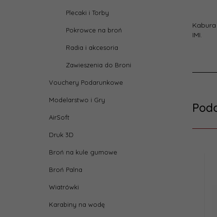
Plecaki i Torby
Kabura
Pokrowce na broń
IMI.
Radia i akcesoria
Zawieszenia do Broni
Vouchery Podarunkowe
Modelarstwo i Gry
Pod
AirSoft
Druk 3D
Broń na kule gumowe
Broń Palna
Wiatrówki
Karabiny na wodę