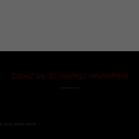
Zapisz się do naszego newslettera
Chcesz otrzymywać rabaty i wiedzieć
o promocjach jako pierwszy? Zapisz się do naszego newslettera