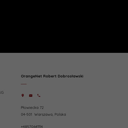
OrangeNet Robert Dobrosławski
SG
Płowiecka 72
04-501
Warszawa
,
Polska
+48570641114