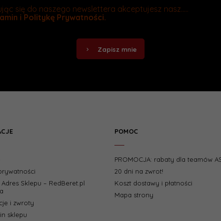
jąc się do naszego newslettera akceptujesz nasz.....
amin
i
Politykę Prywatności
.
Zapisz mnie
ACJE
POMOC
e
PROMOCJA: rabaty dla teamów A
 prywatności
20 dni na zwrot!
i Adres Sklepu – RedBeret.pl
Koszt dostawy i płatności
a
Mapa strony
je i zwroty
n sklepu