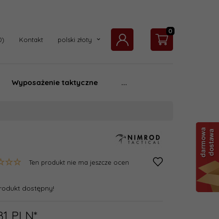
0
currency_h
Kontakt
polski złoty
Wyposażenie taktyczne
...
Ten produkt nie ma jeszcze ocen
rodukt dostępny!
81
PLN*