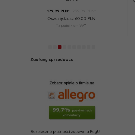
239,99 PLN*
125,99 PLN*
LN*
88,
19
PLN*
66,
49
P
dzasz 60.00 PLN
Oszczędzasz 37.80 PLN
Oszczęd
 podatkiem VAT
* z podatkiem VAT
* z 
Zaufany sprzedawca
Bezpieczne płatności zapewnia PayU