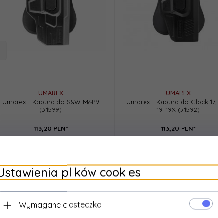
UMAREX
UMAREX
Umarex - Kabura do S&W M&P9
Umarex - Kabura do Glock 17, 
(3.1599)
19, 19X (3.1592)
113,
20
PLN*
113,
20
PLN*
* z podatkiem VAT
* z podatkiem VAT
Ustawienia plików cookies
Wymagane ciasteczka
nci, którzy kupili ten produkt wybrali rów