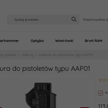
Przechowalnia
arhammer
Optyka
Wiatrówki
Broń RAM
y i panele
Kabury
Kabura do pistoletów typu AAP01
ura do pistoletów typu AAP01
P
113,