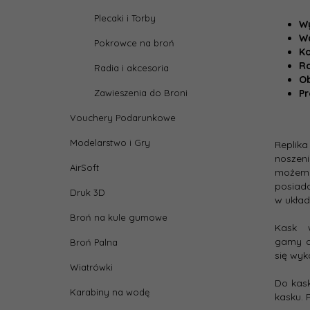
Plecaki i Torby
W
W
Pokrowce na broń
Ko
Ro
Radia i akcesoria
O
Zawieszenia do Broni
Pr
Vouchery Podarunkowe
Modelarstwo i Gry
Replika
noszen
AirSoft
może
posia
Druk 3D
w układ
Broń na kule gumowe
Kask 
gamy d
Broń Palna
się wyk
Wiatrówki
Do kas
Karabiny na wodę
kasku. 