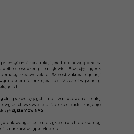
z przemyślanej konstrukcji jest bardzo wygodna w
stabilnie osadzony na głowie. Pozycję gąbek
omocy rzepów velcro. Szeroki zakres regulacji
wym atutem fasunku jest fakt, iż został wykonany
ulujących.
owych
pozwalających na zamocowanie całej
tawy słuchawkowe, etc. Na czole kasku znajduje
alację
systemów NVG
.
yprofilowanych celem przyklejenia ich do skorupy
 znaczników typu e-lite, etc.