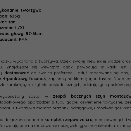
ykonanie: tworzywo
aga: 635g
lor: tan
zmiar: L/XL
bwód głowy: 57-61cm
oducent: FMA
 kasku wykonana z tworzywa. Dzięki swojej niewielkiej wadze ora
iu. Znajdujące się wewnątrz gąbki powodują, iż kask jest 
my
dostosować
do swoich preferencji, gdyż mocowane są przy p
da
4-punktowy fasunek
, zapinany na klamrę typu fastex. Dodatko
zie zamkniętym, czyli nie posiada luźnych, odstających pasków reg
wyposażony został w
zespół bocznych szyn montaż
odatkowego oporządzenia typu gogle, oświetlenie taktyczne, zes
onany z tworzywa montaż oraz linki odciągowe, umożliwiające inst
ku dołączono ponadto
komplet rzepów velcro
, dedykowanych i w
Pozwalają one na mocowanie naszywek typu morale-patch, oznaczeń,