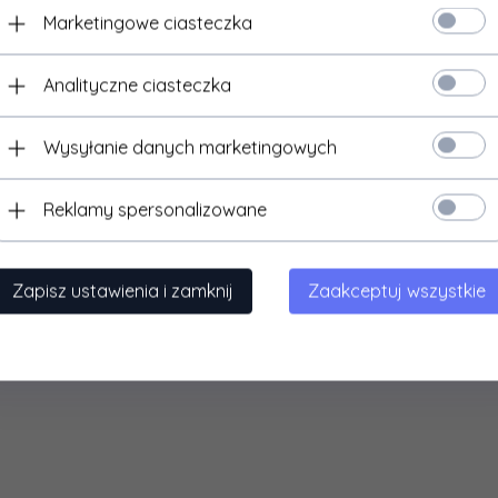
Marketingowe ciasteczka
Analityczne ciasteczka
Wysyłanie danych marketingowych
FMA
FMA
MA - Hełm typu Ballistic CFH (L/XL)
FMA - Hełm Ballistic CFH - T
Reklamy spersonalizowane
- czarna
87,
00
PLN*
87,
00
PLN*
* z podatkiem VAT
* z podatkiem VAT
Zapisz ustawienia i zamknij
Zaakceptuj wszystkie
Torba zrzutowa na magazynki
Kamizelka Personal Body
- TAN
Armor - zielony OD