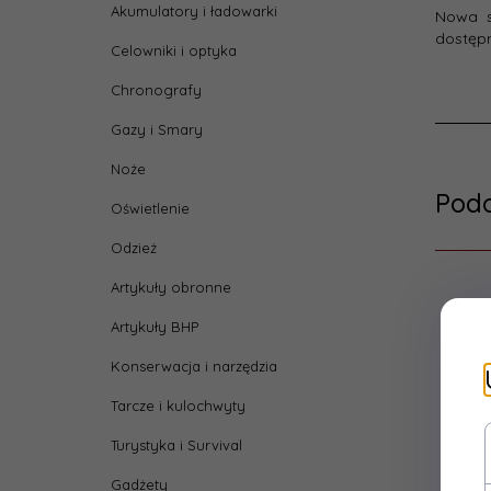
Akumulatory i ładowarki
Nowa s
dostępn
Celowniki i optyka
Chronografy
Gazy i Smary
Noże
Pod
Oświetlenie
Odzież
Artykuły obronne
Artykuły BHP
Konserwacja i narzędzia
Tarcze i kulochwyty
Turystyka i Survival
Gadżety