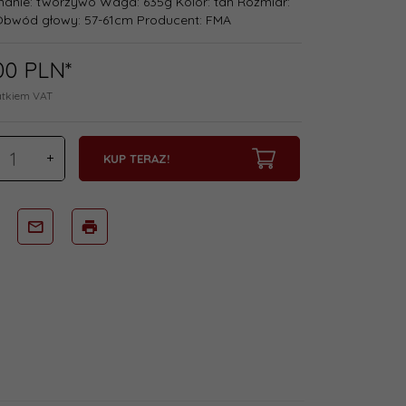
anie: tworzywo Waga: 635g Kolor: tan Rozmiar:
Obwód głowy: 57-61cm Producent: FMA
00
PLN*
atkiem VAT
KUP TERAZ!