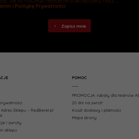
jąc się do naszego newslettera akceptujesz nasz.....
amin
i
Politykę Prywatności
.
Zapisz mnie
ACJE
POMOC
e
PROMOCJA: rabaty dla teamów A
 prywatności
20 dni na zwrot!
i Adres Sklepu – RedBeret.pl
Koszt dostawy i płatności
a
Mapa strony
je i zwroty
n sklepu