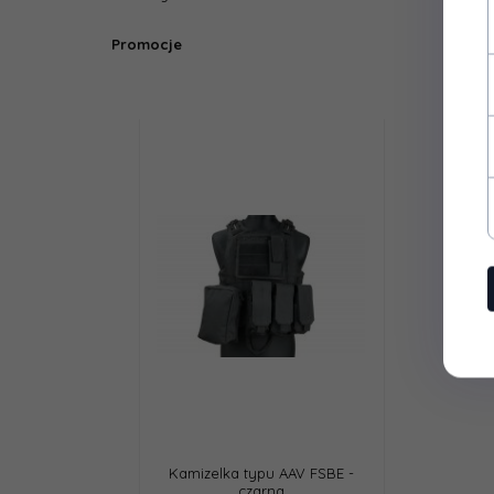
Promocje
F
Kamizelka typu AAV FSBE -
Mała torba zrzutowa - TAN
czarna