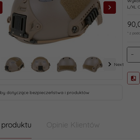
Wykon
L/XL 
90,
* z pod
Next
by dotyczące bezpieczeństwa i produktów
 produktu
Opinie Klientów