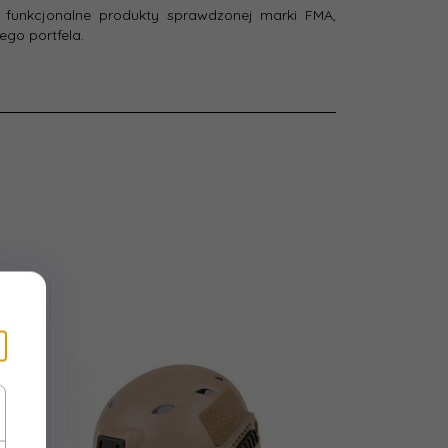
ni funkcjonalne produkty sprawdzonej marki FMA,
ego portfela.