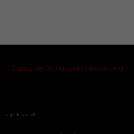
Zapisz się do naszego newslettera
Chcesz otrzymywać rabaty i wiedzieć
o promocjach jako pierwszy? Zapisz się do naszego newslettera