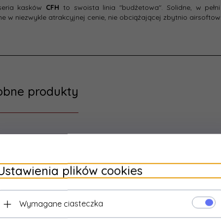
eria kasków
CFH
to swoista linia "budżetowa". Solidne, w peł
e w niezwykle atrakcyjnej cenie, nie obciążającej zbytnio airsoftow
obne produkty
Ustawienia plików cookies
Wymagane ciasteczka