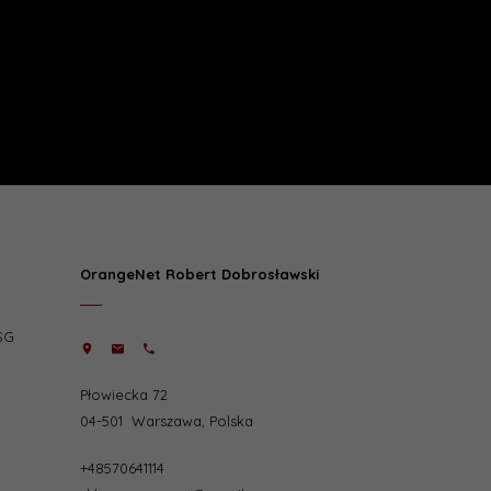
OrangeNet Robert Dobrosławski
SG
Płowiecka 72
04-501
Warszawa
,
Polska
+48570641114