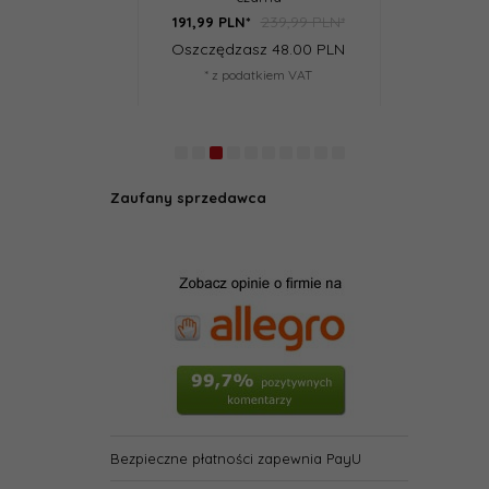
239,99 PLN*
29,99 PLN*
191,
99
PLN*
23,
99
PLN*
Oszczędzasz 48.00 PLN
Oszczędzasz 6.00 PLN
* z podatkiem VAT
* z podatkiem VAT
Zaufany sprzedawca
Bezpieczne płatności zapewnia PayU