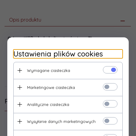
Opis produktu
Osłona Killflash do kolimatorów typu T1
Osłona Killflash dedykowana do montażu w kolimatorach
Ustawienia plików cookies
T1. Produkt został wykonany z tworzywa sztucznego.
Wymagane ciasteczka
Opinie Klientów
Marketingowe ciasteczka
Podobne produkty
Analityczne ciasteczka
Wysyłanie danych marketingowych